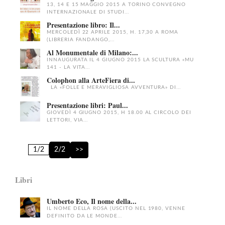
13, 14 E 15 MAGGIO 2015 A TORINO CONVEGNO
INTERNAZIONALE DI STUDI...
Presentazione libro: Il...
MERCOLEDÌ 22 APRILE 2015, H. 17,30 A ROMA
(LIBRERIA FANDANGO,...
Al Monumentale di Milano:...
INNAUGURATA IL 4 GIUGNO 2015 LA SCULTURA «MU
141 - LA VITA...
Colophon alla ArteFiera di...
LA «FOLLE E MERAVIGLIOSA AVVENTURA» DI...
Presentazione libri: Paul...
GIOVEDÌ 4 GIUGNO 2015, H 18.00 AL CIRCOLO DEI
LETTORI, VIA...
1/2
2/2
>>
Libri
Umberto Eco, Il nome della...
IL NOME DELLA ROSA (USCITO NEL 1980, VENNE
DEFINITO DA LE MONDE...