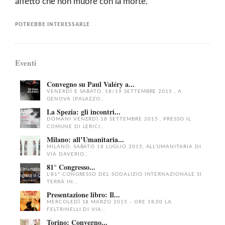
affetto che non muore con la morte.
POTREBBE INTERESSARLE
Eventi
Convegno su Paul Valéry a...
VENERDÌ E SABATO, 18/19 SETTEMBRE 2015 , A
GENOVA (PALAZZO...
La Spezia: gli incontri...
DOMANI VENERDÌ 18 SETTEMBRE 2015 , PRESSO IL
COMUNE DI LERICI...
Milano: all’Umanitaria...
MILANO, SABATO 18 LUGLIO 2015, ALL’UMANITARIA DI
VIA DAVERIO...
81° Congresso...
L'81° CONGRESSO DEL SODALIZIO INTERNAZIONALE SI
TERRÀ IN...
Presentazione libro: Il...
MERCOLEDÌ 18 MARZO 2015 - ORE 18,00 LA
FELTRINELLI DI VIA...
Torino: Convegno...