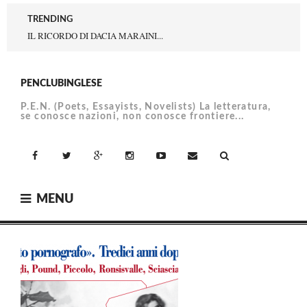
Skip
TRENDING
to
IL RICORDO DI DACIA MARAINI...
content
PENCLUBINGLESE
P.E.N. (Poets, Essayists, Novelists) La letteratura,
se conosce nazioni, non conosce frontiere...
facebook
Twitter
Google+
Instagram
YouTube
Email
MENU