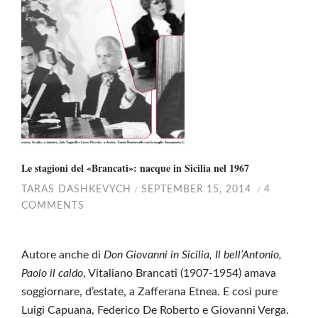
Le stagioni del «Brancati»: nacque in Sicilia nel 1967
TARAS DASHKEVYCH
SEPTEMBER 15, 2014
4
/
/
COMMENTS
Autore anche di
Don Giovanni in Sicilia, Il bell’Antonio,
Paolo il caldo
, Vitaliano Brancati (1907-1954) amava
soggiornare, d’estate, a Zafferana Etnea. E così pure
Luigi Capuana, Federico De Roberto e Giovanni Verga.