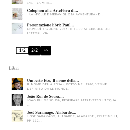
141 - LA VITA...
Colophon alla ArteFiera di...
LA «FOLLE E MERAVIGLIOSA AVVENTURA» DI...
Presentazione libri: Paul...
GIOVEDÌ 4 GIUGNO 2015, H 18.00 AL CIRCOLO DEI
LETTORI, VIA...
1/2
2/2
>>
Libri
Umberto Eco, Il nome della...
IL NOME DELLA ROSA (USCITO NEL 1980, VENNE
DEFINITO DA LE MONDE...
João Rui de Sousa,...
JOÃO RUI DE SOUSA, RESPIRARE ATTRAVERSO L’ACQUA
,...
José Saramago, Alabarde,...
J OSÉ SARAMAGO, ALABARDE, ALABARDE , FELTRINELLI,
PP. 112,...