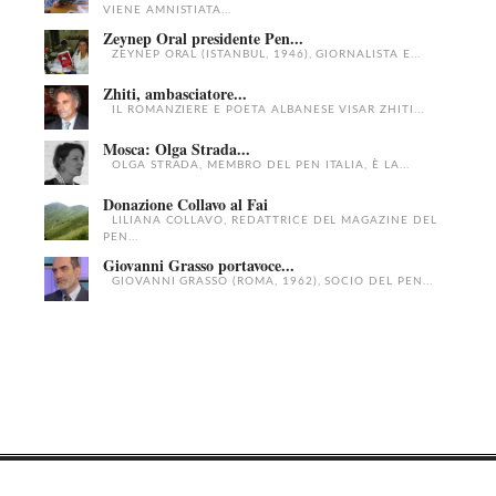
VIENE AMNISTIATA...
Zeynep Oral presidente Pen...
ZEYNEP ORAL (ISTANBUL, 1946), GIORNALISTA E...
Zhiti, ambasciatore...
IL ROMANZIERE E POETA ALBANESE VISAR ZHITI...
Mosca: Olga Strada...
OLGA STRADA, MEMBRO DEL PEN ITALIA, È LA...
Donazione Collavo al Fai
LILIANA COLLAVO, REDATTRICE DEL MAGAZINE DEL
PEN...
Giovanni Grasso portavoce...
GIOVANNI GRASSO (ROMA, 1962), SOCIO DEL PEN...