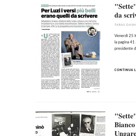
"Sette"
da scri
TARAS DAS
Venerdì 25 l
la pagina 41
presidente d
CONTINUA L
"Sette"
Bianco
Ungare