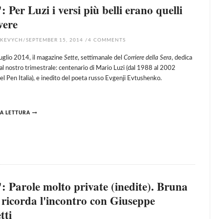
: Per Luzi i versi più belli erano quelli
vere
HKEVYCH
/
SEPTEMBER 15, 2014
/
4
COMMENTS
uglio 2014, il magazine
Sette
, settimanale del
Corriere della Sera
, dedica
 al nostro trimestrale: centenario di Mario Luzi (dal 1988 al 2002
el Pen Italia), e inedito del poeta russo Evgenji Evtushenko.
A LETTURA
: Parole molto private (inedite). Bruna
 ricorda l'incontro con Giuseppe
tti