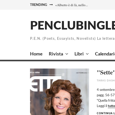
Skip
«Alberto è di là, nello...
IL RICORDO DI DACIA MARAINI...
TRENDING
to
content
PENCLUBINGL
P.E.N. (Poets, Essayists, Novelists) La letter
Home
Rivista
Libri
Calendari
"Sette
TARAS DAS
4 settembre
pagg. 56-57 a
"Quella fritt
Leggi il
tutto
CONTINUA L