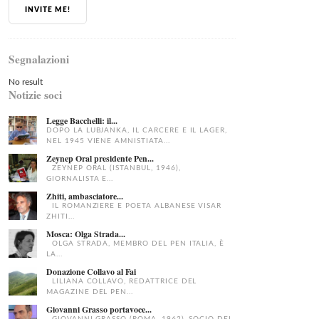
INVITE ME!
Segnalazioni
No result
Notizie soci
Legge Bacchelli: il...
DOPO LA LUBJANKA, IL CARCERE E IL LAGER,
NEL 1945 VIENE AMNISTIATA...
Zeynep Oral presidente Pen...
ZEYNEP ORAL (ISTANBUL, 1946),
GIORNALISTA E...
Zhiti, ambasciatore...
IL ROMANZIERE E POETA ALBANESE VISAR
ZHITI...
Mosca: Olga Strada...
OLGA STRADA, MEMBRO DEL PEN ITALIA, È
LA...
Donazione Collavo al Fai
LILIANA COLLAVO, REDATTRICE DEL
MAGAZINE DEL PEN...
Giovanni Grasso portavoce...