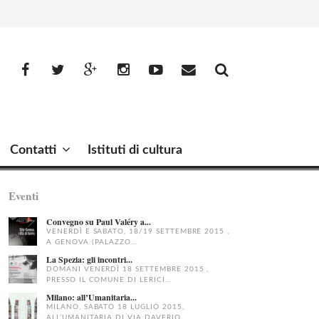
facebook
Twitter
Google+
Instagram
YouTube
Email
Contatti
Istituti di cultura
Eventi
Convegno su Paul Valéry a...
VENERDÌ E SABATO, 18/19 SETTEMBRE 2015 ,
A GENOVA (PALAZZO...
La Spezia: gli incontri...
DOMANI VENERDÌ 18 SETTEMBRE 2015 ,
PRESSO IL COMUNE DI LERICI...
Milano: all’Umanitaria...
MILANO, SABATO 18 LUGLIO 2015,
ALL’UMANITARIA DI VIA DAVERIO...