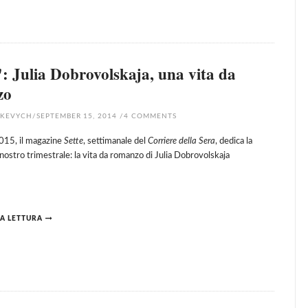
: Julia Dobrovolskaja, una vita da
zo
HKEVYCH
/
SEPTEMBER 15, 2014
/
4
COMMENTS
015, il magazine
Sette
, settimanale del
Corriere della Sera
, dedica la
 nostro trimestrale: la vita da romanzo di Julia Dobrovolskaja
A LETTURA