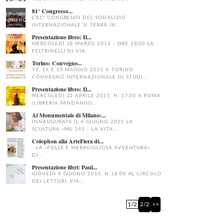
81° Congresso...
L'81° CONGRESSO DEL SODALIZIO
INTERNAZIONALE SI TERRÀ IN...
Presentazione libro: Il...
MERCOLEDÌ 18 MARZO 2015 - ORE 18,00 LA
FELTRINELLI DI VIA...
Torino: Convegno...
13, 14 E 15 MAGGIO 2015 A TORINO
CONVEGNO INTERNAZIONALE DI STUDI...
Presentazione libro: Il...
MERCOLEDÌ 22 APRILE 2015, H. 17,30 A ROMA
(LIBRERIA FANDANGO,...
Al Monumentale di Milano:...
INNAUGURATA IL 4 GIUGNO 2015 LA
SCULTURA «MU 141 - LA VITA...
Colophon alla ArteFiera di...
LA «FOLLE E MERAVIGLIOSA AVVENTURA»
DI...
Presentazione libri: Paul...
GIOVEDÌ 4 GIUGNO 2015, H 18.00 AL CIRCOLO
DEI LETTORI, VIA...
1/2
2/2
>>