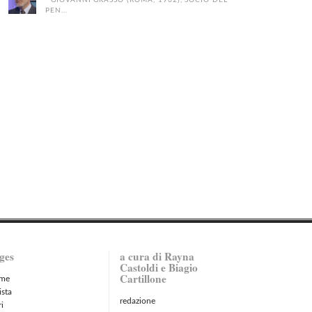
GIOVANNI GRASSO (ROMA, 1962), SOCIO DEL
PEN...
ges
a cura di Rayna
Castoldi e Biagio
Cartillone
me
ista
redazione
ri