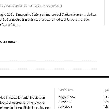
HKEVYCH
/
SEPTEMBER 15, 2014
/
4
COMMENTS
uglio 2013, il magazine
Sette
, settimanale del
Corriere della Sera
, dedica
-101 al nostro trimestrale: una lettera inedita di Ungaretti al suo
e Bruna Bianco.
A LETTURA
Archives
pa
August 2026
Ho
idee fra tutte le nazioni, e ciascun
July 2026
Riv
libertà di espressione nel proprio
June 2026
Lib
nel mondo intero. Si dichiara a favore