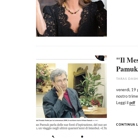
"Il Me
Pamuk
TARAS DAS
venerdì, 19
nostro trime
Leggi il
pdf
CONTINUA L