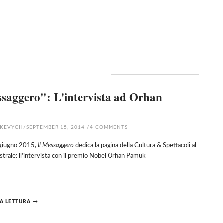
ssaggero": L'intervista ad Orhan
HKEVYCH
/
SEPTEMBER 15, 2014
/
4
COMMENTS
 giugno 2015,
Il Messaggero
dedica la pagina della Cultura & Spettacoli al
strale: ll'intervista con il premio Nobel Orhan Pamuk
A LETTURA