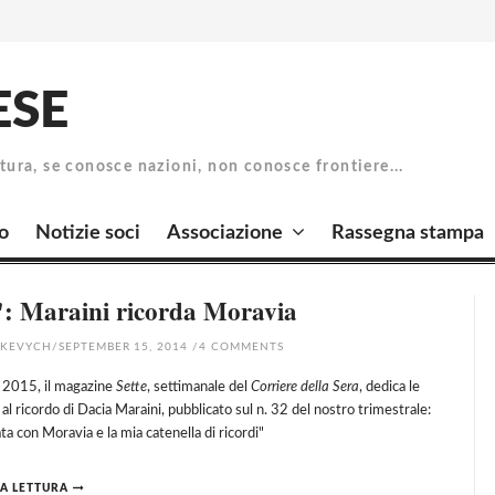
ESE
atura, se conosce nazioni, non conosce frontiere...
o
Notizie soci
Associazione
Rassegna stampa
": Maraini ricorda Moravia
HKEVYCH
/
SEPTEMBER 15, 2014
/
4
COMMENTS
 2015, il magazine
Sette
, settimanale del
Corriere della Sera
, dedica le
l ricordo di Dacia Maraini, pubblicato sul n. 32 del nostro trimestrale:
ata con Moravia e la mia catenella di ricordi"
A LETTURA