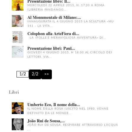
Presentazione libro: Il...
MERCOLEDÌ 22 APRILE 2015, H. 17,30 A ROMA
(LIBRERIA FANDANGO,...
Al Monumentale di Milano:...
INNAUGURATA IL 4 GIUGNO 2015 LA SCULTURA «MU
141 - LA VITA...
Colophon alla ArteFiera di...
LA «FOLLE E MERAVIGLIOSA AVVENTURA» DI...
Presentazione libri: Paul...
GIOVEDÌ 4 GIUGNO 2015, H 18.00 AL CIRCOLO DEI
LETTORI, VIA...
1/2
2/2
>>
Libri
Umberto Eco, Il nome della...
IL NOME DELLA ROSA (USCITO NEL 1980, VENNE
DEFINITO DA LE MONDE...
João Rui de Sousa,...
JOÃO RUI DE SOUSA, RESPIRARE ATTRAVERSO L’ACQUA
,...