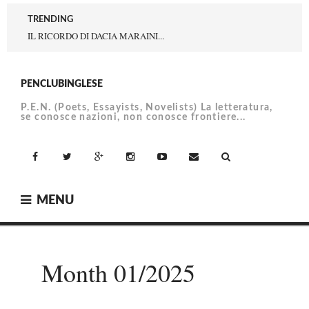
Skip
TRENDING
to
IL RICORDO DI DACIA MARAINI...
content
PENCLUBINGLESE
P.E.N. (Poets, Essayists, Novelists) La letteratura,
se conosce nazioni, non conosce frontiere...
facebook
Twitter
Google+
Instagram
YouTube
Email
MENU
Month 01/2025