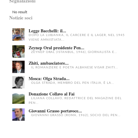
Segnalazioni
No result
Notizie soci
Legge Bacchelli: il...
DOPO LA LUBJANKA, IL CARCERE E IL LAGER, NEL 1945
VIENE AMNISTIATA...
Zeynep Oral presidente Pen...
ZEYNEP ORAL (ISTANBUL, 1946), GIORNALISTA E...
Zhiti, ambasciatore...
IL ROMANZIERE E POETA ALBANESE VISAR ZHITI...
Mosca: Olga Strada...
OLGA STRADA, MEMBRO DEL PEN ITALIA, È LA...
Donazione Collavo al Fai
LILIANA COLLAVO, REDATTRICE DEL MAGAZINE DEL
PEN...
Giovanni Grasso portavoce...
GIOVANNI GRASSO (ROMA, 1962), SOCIO DEL PEN...