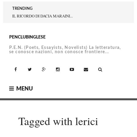
Skip
TRENDING
to
IL RICORDO DI DACIA MARAINI...
content
PENCLUBINGLESE
P.E.N. (Poets, Essayists, Novelists) La letteratura,
se conosce nazioni, non conosce frontiere...
facebook
Twitter
Google+
Instagram
YouTube
Email
MENU
Tagged with lerici