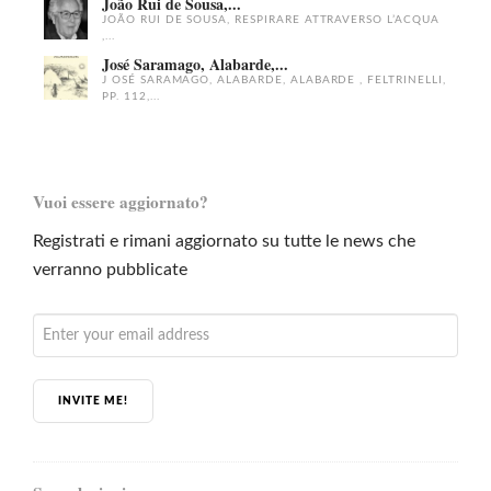
João Rui de Sousa,...
JOÃO RUI DE SOUSA, RESPIRARE ATTRAVERSO L’ACQUA
,...
José Saramago, Alabarde,...
J OSÉ SARAMAGO, ALABARDE, ALABARDE , FELTRINELLI,
PP. 112,...
Vuoi essere aggiornato?
Registrati e rimani aggiornato su tutte le news che
verranno pubblicate
INVITE ME!