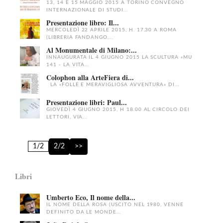
13, 14 E 15 MAGGIO 2015 A TORINO CONVEGNO
INTERNAZIONALE DI STUDI...
Presentazione libro: Il...
MERCOLEDÌ 22 APRILE 2015, H. 17,30 A ROMA
(LIBRERIA FANDANGO,...
Al Monumentale di Milano:...
INNAUGURATA IL 4 GIUGNO 2015 LA SCULTURA «MU
141 - LA VITA...
Colophon alla ArteFiera di...
LA «FOLLE E MERAVIGLIOSA AVVENTURA» DI...
Presentazione libri: Paul...
GIOVEDÌ 4 GIUGNO 2015, H 18.00 AL CIRCOLO DEI
LETTORI, VIA...
1/2
2/2
>>
Libri
Umberto Eco, Il nome della...
IL NOME DELLA ROSA (USCITO NEL 1980, VENNE
DEFINITO DA LE MONDE...