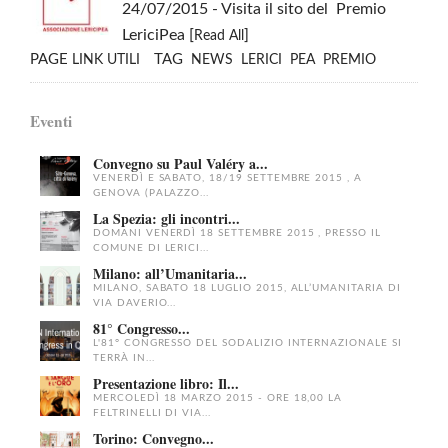
24/07/2015
- Visita il sito del Premio
LericiPea [
]
Read All
PAGE
TAG
LINK UTILI
NEWS
LERICI
PEA
PREMIO
Eventi
Convegno su Paul Valéry a...
VENERDÌ E SABATO, 18/19 SETTEMBRE 2015 , A
GENOVA (PALAZZO...
La Spezia: gli incontri...
DOMANI VENERDÌ 18 SETTEMBRE 2015 , PRESSO IL
COMUNE DI LERICI...
Milano: all’Umanitaria...
MILANO, SABATO 18 LUGLIO 2015, ALL’UMANITARIA DI
VIA DAVERIO...
81° Congresso...
L'81° CONGRESSO DEL SODALIZIO INTERNAZIONALE SI
TERRÀ IN...
Presentazione libro: Il...
MERCOLEDÌ 18 MARZO 2015 - ORE 18,00 LA
FELTRINELLI DI VIA...
Torino: Convegno...