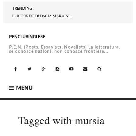
Skip
TRENDING
to
IL RICORDO DI DACIA MARAINI...
content
PENCLUBINGLESE
P.E.N. (Poets, Essayists, Novelists) La letteratura,
se conosce nazioni, non conosce frontiere...
facebook
Twitter
Google+
Instagram
YouTube
Email
MENU
Tagged with mursia