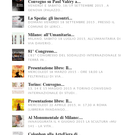
Convegno su Paul Valéry a...
VENERDÌ E SABATO, 18/19 SETTEMBRE 2015 , A
GENOVA (PALAZZO...
La Spezia: gli incontri...
DOMANI VENERDÌ 18 SETTEMBRE 2015 , PRESSO IL
COMUNE DI LERICI...
Milano: all’Umanitaria...
MILANO, SABATO 18 LUGLIO 2015, ALL’UMANITARIA DI
VIA DAVERIO...
81° Congresso...
L'81° CONGRESSO DEL SODALIZIO INTERNAZIONALE SI
TERRÀ IN...
Presentazione libro: Il...
MERCOLEDÌ 18 MARZO 2015 - ORE 18,00 LA
FELTRINELLI DI VIA...
Torino: Convegno...
13, 14 E 15 MAGGIO 2015 A TORINO CONVEGNO
INTERNAZIONALE DI STUDI...
Presentazione libro: Il...
MERCOLEDÌ 22 APRILE 2015, H. 17,30 A ROMA
(LIBRERIA FANDANGO,...
Al Monumentale di Milano:...
INNAUGURATA IL 4 GIUGNO 2015 LA SCULTURA «MU
141 - LA VITA...
Colophon alla ArteFiera di...