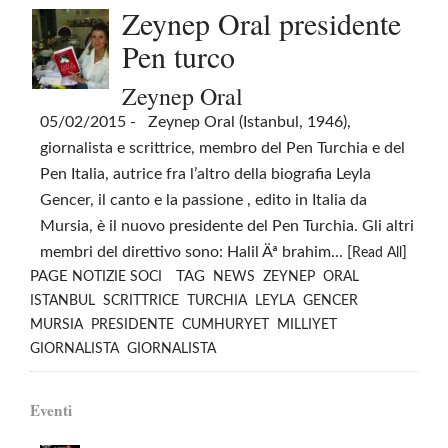
Zeynep Oral presidente
Pen turco
Zeynep Oral
05/02/2015
- Zeynep Oral (Istanbul, 1946),
giornalista e scrittrice, membro del Pen Turchia e del
Pen Italia, autrice fra l’altro della biografia Leyla
Gencer, il canto e la passione , edito in Italia da
Mursia, è il nuovo presidente del Pen Turchia. Gli altri
membri del direttivo sono: Halil Äª brahim... [
]
Read All
PAGE
TAG
NOTIZIE SOCI
NEWS
ZEYNEP
ORAL
ISTANBUL
SCRITTRICE
TURCHIA
LEYLA
GENCER
MURSIA
PRESIDENTE
CUMHURYET
MILLIYET
GIORNALISTA
GIORNALISTA
Eventi