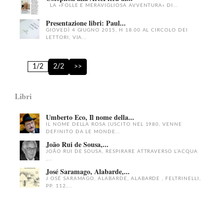
LA «FOLLE E MERAVIGLIOSA AVVENTURA» DI...
Presentazione libri: Paul...
GIOVEDÌ 4 GIUGNO 2015, H 18.00 AL CIRCOLO DEI
LETTORI, VIA...
1/2
2/2
>>
Libri
Umberto Eco, Il nome della...
IL NOME DELLA ROSA (USCITO NEL 1980, VENNE
DEFINITO DA LE MONDE...
João Rui de Sousa,...
JOÃO RUI DE SOUSA, RESPIRARE ATTRAVERSO L’ACQUA
,...
José Saramago, Alabarde,...
J OSÉ SARAMAGO, ALABARDE, ALABARDE , FELTRINELLI,
PP. 112,...