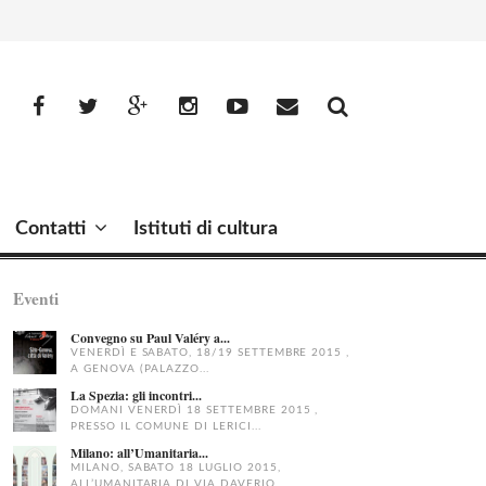
facebook
Twitter
Google+
Instagram
YouTube
Email
Contatti
Istituti di cultura
Eventi
Convegno su Paul Valéry a...
VENERDÌ E SABATO, 18/19 SETTEMBRE 2015 ,
A GENOVA (PALAZZO...
La Spezia: gli incontri...
DOMANI VENERDÌ 18 SETTEMBRE 2015 ,
PRESSO IL COMUNE DI LERICI...
Milano: all’Umanitaria...
MILANO, SABATO 18 LUGLIO 2015,
ALL’UMANITARIA DI VIA DAVERIO...