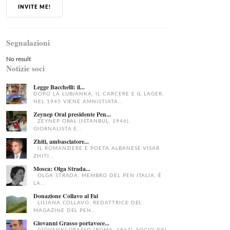
INVITE ME!
Segnalazioni
No result
Notizie soci
Legge Bacchelli: il...
DOPO LA LUBJANKA, IL CARCERE E IL LAGER,
NEL 1945 VIENE AMNISTIATA...
Zeynep Oral presidente Pen...
ZEYNEP ORAL (ISTANBUL, 1946),
GIORNALISTA E...
Zhiti, ambasciatore...
IL ROMANZIERE E POETA ALBANESE VISAR
ZHITI...
Mosca: Olga Strada...
OLGA STRADA, MEMBRO DEL PEN ITALIA, È
LA...
Donazione Collavo al Fai
LILIANA COLLAVO, REDATTRICE DEL
MAGAZINE DEL PEN...
Giovanni Grasso portavoce...