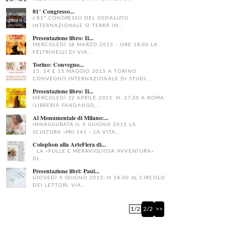
81° Congresso...
L'81° CONGRESSO DEL SODALIZIO
INTERNAZIONALE SI TERRÀ IN...
Presentazione libro: Il...
MERCOLEDÌ 18 MARZO 2015 - ORE 18,00 LA
FELTRINELLI DI VIA...
Torino: Convegno...
13, 14 E 15 MAGGIO 2015 A TORINO
CONVEGNO INTERNAZIONALE DI STUDI...
Presentazione libro: Il...
MERCOLEDÌ 22 APRILE 2015, H. 17,30 A ROMA
(LIBRERIA FANDANGO,...
Al Monumentale di Milano:...
INNAUGURATA IL 4 GIUGNO 2015 LA
SCULTURA «MU 141 - LA VITA...
Colophon alla ArteFiera di...
LA «FOLLE E MERAVIGLIOSA AVVENTURA»
DI...
Presentazione libri: Paul...
GIOVEDÌ 4 GIUGNO 2015, H 18.00 AL CIRCOLO
DEI LETTORI, VIA...
1/2
2/2
>>