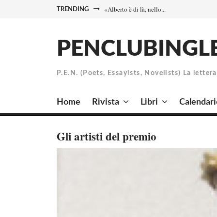
Skip
«Alberto è di là, nello...
TRENDING
to
content
PENCLUBINGL
P.E.N. (Poets, Essayists, Novelists) La letter
Home
Rivista
Libri
Calendari
Gli artisti del premio