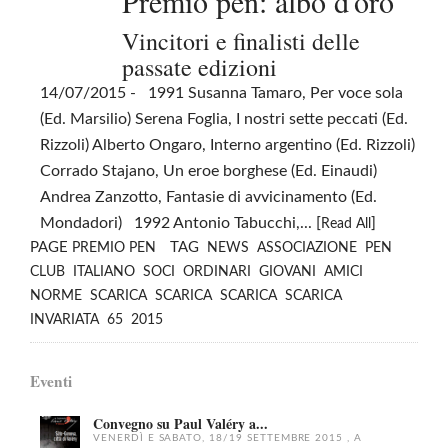
Premio pen: albo d'oro
Vincitori e finalisti delle
passate edizioni
14/07/2015
- 1991 Susanna Tamaro, Per voce sola
(Ed. Marsilio) Serena Foglia, I nostri sette peccati (Ed.
Rizzoli) Alberto Ongaro, Interno argentino (Ed. Rizzoli)
Corrado Stajano, Un eroe borghese (Ed. Einaudi)
Andrea Zanzotto, Fantasie di avvicinamento (Ed.
Mondadori) 1992 Antonio Tabucchi,... [
]
Read All
PAGE
TAG
PREMIO PEN
NEWS
ASSOCIAZIONE
PEN
CLUB
ITALIANO
SOCI
ORDINARI
GIOVANI
AMICI
NORME
SCARICA
SCARICA
SCARICA
SCARICA
INVARIATA
65
2015
Eventi
Convegno su Paul Valéry a...
VENERDÌ E SABATO, 18/19 SETTEMBRE 2015 , A