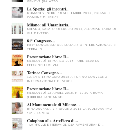
GENOVA (PALAZZO...
La Spezia: gli incontri...
DOMANI VENERDÌ 18 SETTEMBRE 2015 , PRESSO IL
COMUNE DI LERICI...
Milano: all’Umanitaria...
MILANO, SABATO 18 LUGLIO 2015, ALL’UMANITARIA DI
VIA DAVERIO...
81° Congresso...
L'81° CONGRESSO DEL SODALIZIO INTERNAZIONALE SI
TERRÀ IN...
Presentazione libro: Il...
MERCOLEDÌ 18 MARZO 2015 - ORE 18,00 LA
FELTRINELLI DI VIA...
Torino: Convegno...
13, 14 E 15 MAGGIO 2015 A TORINO CONVEGNO
INTERNAZIONALE DI STUDI...
Presentazione libro: Il...
MERCOLEDÌ 22 APRILE 2015, H. 17,30 A ROMA
(LIBRERIA FANDANGO,...
Al Monumentale di Milano:...
INNAUGURATA IL 4 GIUGNO 2015 LA SCULTURA «MU
141 - LA VITA...
Colophon alla ArteFiera di...
LA «FOLLE E MERAVIGLIOSA AVVENTURA» DI...