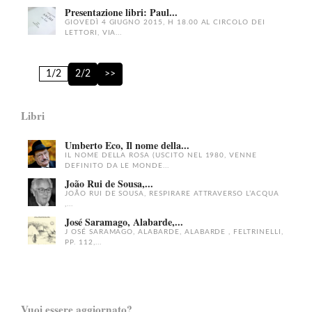
Presentazione libri: Paul...
GIOVEDÌ 4 GIUGNO 2015, H 18.00 AL CIRCOLO DEI
LETTORI, VIA...
1/2
2/2
>>
Libri
Umberto Eco, Il nome della...
IL NOME DELLA ROSA (USCITO NEL 1980, VENNE
DEFINITO DA LE MONDE...
João Rui de Sousa,...
JOÃO RUI DE SOUSA, RESPIRARE ATTRAVERSO L’ACQUA
,...
José Saramago, Alabarde,...
J OSÉ SARAMAGO, ALABARDE, ALABARDE , FELTRINELLI,
PP. 112,...
Vuoi essere aggiornato?