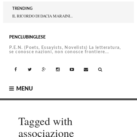
Skip
TRENDING
to
IL RICORDO DI DACIA MARAINI...
content
PENCLUBINGLESE
P.E.N. (Poets, Essayists, Novelists) La letteratura,
se conosce nazioni, non conosce frontiere...
facebook
Twitter
Google+
Instagram
YouTube
Email
MENU
Tagged with
associazione