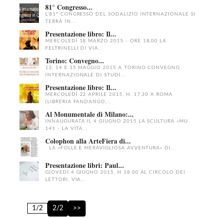
81° Congresso...
L'81° CONGRESSO DEL SODALIZIO INTERNAZIONALE SI
TERRÀ IN...
Presentazione libro: Il...
MERCOLEDÌ 18 MARZO 2015 - ORE 18,00 LA
FELTRINELLI DI VIA...
Torino: Convegno...
13, 14 E 15 MAGGIO 2015 A TORINO CONVEGNO
INTERNAZIONALE DI STUDI...
Presentazione libro: Il...
MERCOLEDÌ 22 APRILE 2015, H. 17,30 A ROMA
(LIBRERIA FANDANGO,...
Al Monumentale di Milano:...
INNAUGURATA IL 4 GIUGNO 2015 LA SCULTURA «MU
141 - LA VITA...
Colophon alla ArteFiera di...
LA «FOLLE E MERAVIGLIOSA AVVENTURA» DI...
Presentazione libri: Paul...
GIOVEDÌ 4 GIUGNO 2015, H 18.00 AL CIRCOLO DEI
LETTORI, VIA...
1/2
2/2
>>