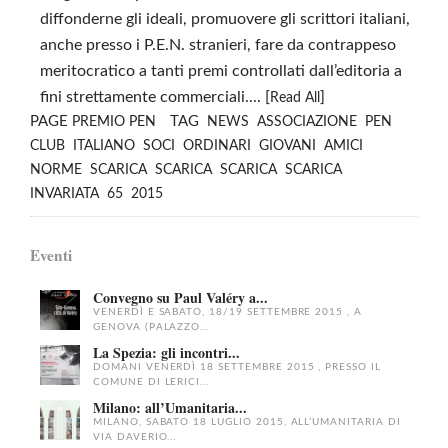
diffonderne gli ideali, promuovere gli scrittori italiani,
anche presso i P.E.N. stranieri, fare da contrappeso
meritocratico a tanti premi controllati dall’editoria a
fini strettamente commerciali.... [
]
Read All
PAGE
TAG
PREMIO PEN
NEWS
ASSOCIAZIONE
PEN
CLUB
ITALIANO
SOCI
ORDINARI
GIOVANI
AMICI
NORME
SCARICA
SCARICA
SCARICA
SCARICA
INVARIATA
65
2015
Eventi
Convegno su Paul Valéry a...
VENERDÌ E SABATO, 18/19 SETTEMBRE 2015 , A
GENOVA (PALAZZO...
La Spezia: gli incontri...
DOMANI VENERDÌ 18 SETTEMBRE 2015 , PRESSO IL
COMUNE DI LERICI...
Milano: all’Umanitaria...
MILANO, SABATO 18 LUGLIO 2015, ALL’UMANITARIA DI
VIA DAVERIO...