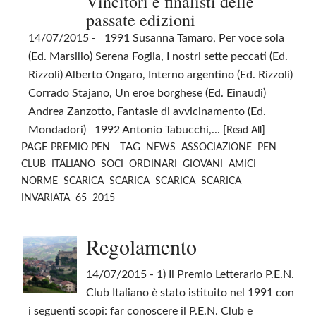
Vincitori e finalisti delle
passate edizioni
14/07/2015
- 1991 Susanna Tamaro, Per voce sola
(Ed. Marsilio) Serena Foglia, I nostri sette peccati (Ed.
Rizzoli) Alberto Ongaro, Interno argentino (Ed. Rizzoli)
Corrado Stajano, Un eroe borghese (Ed. Einaudi)
Andrea Zanzotto, Fantasie di avvicinamento (Ed.
Mondadori) 1992 Antonio Tabucchi,... [
]
Read All
PAGE
TAG
PREMIO PEN
NEWS
ASSOCIAZIONE
PEN
CLUB
ITALIANO
SOCI
ORDINARI
GIOVANI
AMICI
NORME
SCARICA
SCARICA
SCARICA
SCARICA
INVARIATA
65
2015
Regolamento
14/07/2015
- 1) Il Premio Letterario P.E.N.
Club Italiano è stato istituito nel 1991 con
i seguenti scopi: far conoscere il P.E.N. Club e