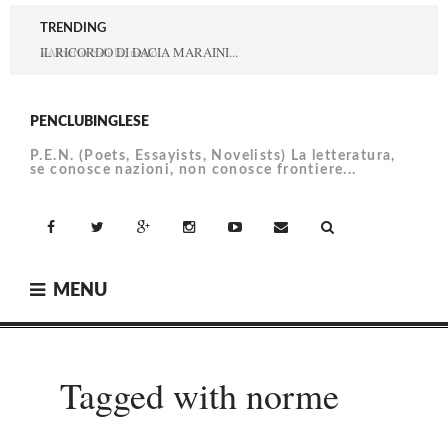
Skip
TRENDING
to
IL RICORDO DI DACIA MARAINI...
content
PENCLUBINGLESE
P.E.N. (Poets, Essayists, Novelists) La letteratura,
se conosce nazioni, non conosce frontiere...
facebook
Twitter
Google+
Instagram
YouTube
Email
MENU
Tagged with norme