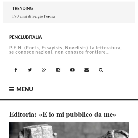
Skip
TRENDING
to
I 90 anni di Sergio Perosa
content
PENCLUBITALIA
P.E.N. (Poets, Essayists, Novelists) La letteratura,
se conosce nazioni, non conosce frontiere...
facebook
Twitter
Google+
Instagram
YouTube
Email
MENU
Editoria: «E io mi pubblico da me»