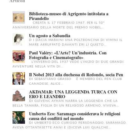
Articoli
Biblioteca-museo di Agrigento intitolata a
Pirandello
CREATA IL 17 FEBBRAIO 1987, PER IL 50°
ANNIVERSARIO DELLA MORTE DEL PREMIO NOBEL...
Un agosto a Sabaudia
D I DACIA MARAINI UNA POLTRONCINA DI VIMINI IL
MARE ARRUFFATO DAVANTI ERI LÌ QUIETO...
Paul Valéry: «L’Arte? Un’industria. Con
Fotografia e Cinematografo»
L’INVERNO DEL 1937 VEDE L’INIZIO DI DUE GRANDI
AVVENTURE NELLA VITA DI...
Il Nobel 2013 alla duchessa di Redondo, socia Pen
DI SEBASTIANO GRASSO È MEMBRO DEL PEN CLUB
CANADESE, ALICE...
AKDAMAR: UNA LEGGENDA TURCA CON
ERO E LEANDRO
DI GUÌVENC AYHAN NARRA LA LEGGENDA CHE LA
BELLA TAMARA, FIGLIA DI UN RELIGIOSO ARMENO, VIVEVA...
Umberto Eco: Saramago considerava le religioni
causa dei conflitti nel mondo
DI UMBERTO ECO CURIOSO PERSONAGGIO, SARAMAGO.
AVEVA OTTANTASETTE ANNI E (DICEVA LUI) QUALCHE...