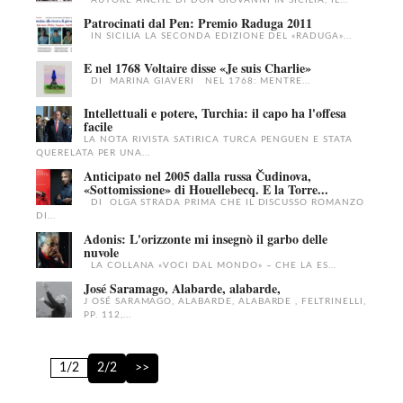
AUTORE ANCHE DI DON GIOVANNI IN SICILIA, IL...
Patrocinati dal Pen: Premio Raduga 2011
IN SICILIA LA SECONDA EDIZIONE DEL «RADUGA»...
E nel 1768 Voltaire disse «Je suis Charlie»
DI MARINA GIAVERI NEL 1768: MENTRE...
Intellettuali e potere, Turchia: il capo ha l'offesa
facile
LA NOTA RIVISTA SATIRICA TURCA PENGUEN E STATA
QUERELATA PER UNA...
Anticipato nel 2005 dalla russa Čudinova,
«Sottomissione» di Houellebecq. E la Torre...
DI OLGA STRADA PRIMA CHE IL DISCUSSO ROMANZO
DI...
Adonis: L'orizzonte mi insegnò il garbo delle
nuvole
LA COLLANA «VOCI DAL MONDO» – CHE LA ES...
José Saramago, Alabarde, alabarde,
J OSÉ SARAMAGO, ALABARDE, ALABARDE , FELTRINELLI,
PP. 112,...
1/2
2/2
>>