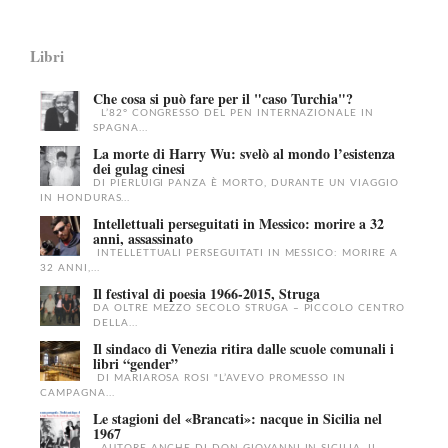
Libri
Che cosa si può fare per il "caso Turchia"?
L’82° CONGRESSO DEL PEN INTERNAZIONALE IN
SPAGNA...
La morte di Harry Wu: svelò al mondo l’esistenza
dei gulag cinesi
DI PIERLUIGI PANZA È MORTO, DURANTE UN VIAGGIO
IN HONDURAS...
Intellettuali perseguitati in Messico: morire a 32
anni, assassinato
INTELLETTUALI PERSEGUITATI IN MESSICO: MORIRE A
32 ANNI,...
Il festival di poesia 1966-2015, Struga
DA OLTRE MEZZO SECOLO STRUGA – PICCOLO CENTRO
DELLA...
Il sindaco di Venezia ritira dalle scuole comunali i
libri “gender”
DI MARIAROSA ROSI "L’AVEVO PROMESSO IN
CAMPAGNA...
Le stagioni del «Brancati»: nacque in Sicilia nel
1967