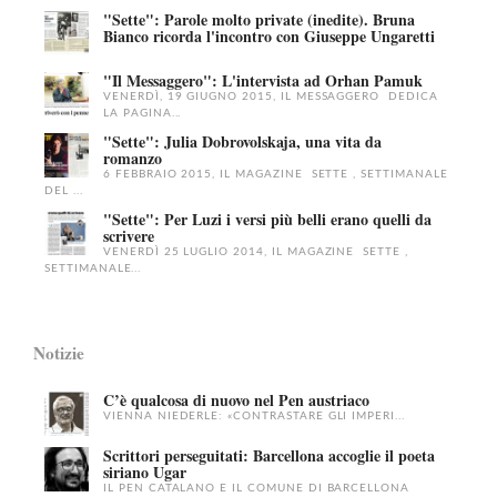
"Sette": Parole molto private (inedite). Bruna
Bianco ricorda l'incontro con Giuseppe Ungaretti
"Il Messaggero": L'intervista ad Orhan Pamuk
VENERDÌ, 19 GIUGNO 2015, IL MESSAGGERO DEDICA
LA PAGINA...
"Sette": Julia Dobrovolskaja, una vita da
romanzo
6 FEBBRAIO 2015, IL MAGAZINE SETTE , SETTIMANALE
DEL ...
"Sette": Per Luzi i versi più belli erano quelli da
scrivere
VENERDÌ 25 LUGLIO 2014, IL MAGAZINE SETTE ,
SETTIMANALE...
Notizie
C’è qualcosa di nuovo nel Pen austriaco
VIENNA NIEDERLE: «CONTRASTARE GLI IMPERI...
Scrittori perseguitati: Barcellona accoglie il poeta
siriano Ugar
IL PEN CATALANO E IL COMUNE DI BARCELLONA