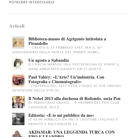
POTREBBE INTERESSARLE
Articoli
Biblioteca-museo di Agrigento intitolata a
Pirandello
CREATA IL 17 FEBBRAIO 1987, PER IL 50°
ANNIVERSARIO DELLA MORTE DEL PREMIO NOBEL...
Un agosto a Sabaudia
D I DACIA MARAINI UNA POLTRONCINA DI VIMINI IL
MARE ARRUFFATO DAVANTI ERI LÌ QUIETO...
Paul Valéry: «L’Arte? Un’industria. Con
Fotografia e Cinematografo»
L’INVERNO DEL 1937 VEDE L’INIZIO DI DUE GRANDI
AVVENTURE NELLA VITA DI...
Il Nobel 2013 alla duchessa di Redondo, socia Pen
DI SEBASTIANO GRASSO È MEMBRO DEL PEN CLUB
CANADESE, ALICE...
Editoria: «E io mi pubblico da me»
«E IO MI PUBBLICO DA ME» E L’EDITORE ITALIANO È
PRONTO A RACCOGLIERE LA...
AKDAMAR: UNA LEGGENDA TURCA CON
ERO E LEANDRO