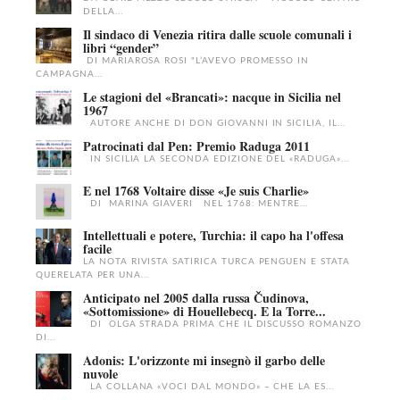
DELLA...
Il sindaco di Venezia ritira dalle scuole comunali i
libri “gender”
DI MARIAROSA ROSI "L’AVEVO PROMESSO IN
CAMPAGNA...
Le stagioni del «Brancati»: nacque in Sicilia nel
1967
AUTORE ANCHE DI DON GIOVANNI IN SICILIA, IL...
Patrocinati dal Pen: Premio Raduga 2011
IN SICILIA LA SECONDA EDIZIONE DEL «RADUGA»...
E nel 1768 Voltaire disse «Je suis Charlie»
DI MARINA GIAVERI NEL 1768: MENTRE...
Intellettuali e potere, Turchia: il capo ha l'offesa
facile
LA NOTA RIVISTA SATIRICA TURCA PENGUEN E STATA
QUERELATA PER UNA...
Anticipato nel 2005 dalla russa Čudinova,
«Sottomissione» di Houellebecq. E la Torre...
DI OLGA STRADA PRIMA CHE IL DISCUSSO ROMANZO
DI...
Adonis: L'orizzonte mi insegnò il garbo delle
nuvole
LA COLLANA «VOCI DAL MONDO» – CHE LA ES...