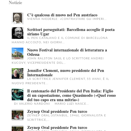
Notizie
C’è qualcosa di nuovo nel Pen austriaco
VIENNA NIEDERLE: «CONTRASTARE GLI IMPERI...
Scrittori perseguitati: Barcellona accoglie il poeta
siriano Ugar
IL PEN CATALANO E IL COMUNE DI BARCELLONA
HANNO ACCOLTO, NEI GIORNI...
Nuovo Festival internazionale di letteratura a
Odessa
JOHN RALSTON SAUL E LO SCRITTORE ANDREI
KUCOVY, VICEPRESIDENTE DEL...
Jennifer Clement, nuovo presidente del Pen
Internazionale
LA SCRITTRICE JENNIFER CLEMENT, 55 ANNI, È IL
NUOVO PRESIDENTE...
Il centenario del Presidente del Pen Italia: Figlio
di un capostazione, come Quasimodo («Quel rosso
del tuo capo era una mitria»)
DI VALERIO NARDONI MARIO LUZI NASCE...
Zeynep Oral presidente Pen turco
ZEYNEP ORAL (ISTANBUL, 1946), GIORNALISTA E
SCRITTRICE,...
Zeynep Oral presidente Pen turco