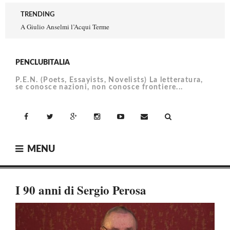
Skip
TRENDING
to
A Giulio Anselmi l’Acqui Terme
content
PENCLUBITALIA
P.E.N. (Poets, Essayists, Novelists) La letteratura,
se conosce nazioni, non conosce frontiere...
facebook
Twitter
Google+
Instagram
YouTube
Email
MENU
I 90 anni di Sergio Perosa