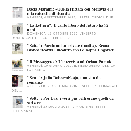
Dacia Maraini: «Quella frittata con Moravia e la
mia catenella di ricordi»
VENERDÌ, 4 SETTEMBRE 2015, SETTE DEDICA DUE...
"La Lettura": Il canto libero del futuro ha 92
anni
DOMENICA, 11 OTTOBRE 2015, L'INSERTO
DOMENICALE DEL CORRIERE DELLA...
"Sette": Parole molto private (inedite). Bruna
Bianco ricorda l'incontro con Giuseppe Ungaretti
"Il Messaggero": L'intervista ad Orhan Pamuk
VENERDÌ, 19 GIUGNO 2015, IL MESSAGGERO DEDICA
LA PAGINA...
"Sette": Julia Dobrovolskaja, una vita da
romanzo
6 FEBBRAIO 2015, IL MAGAZINE SETTE , SETTIMANALE
DEL ...
"Sette": Per Luzi i versi più belli erano quelli da
scrivere
VENERDÌ 25 LUGLIO 2014, IL MAGAZINE SETTE ,
SETTIMANALE...