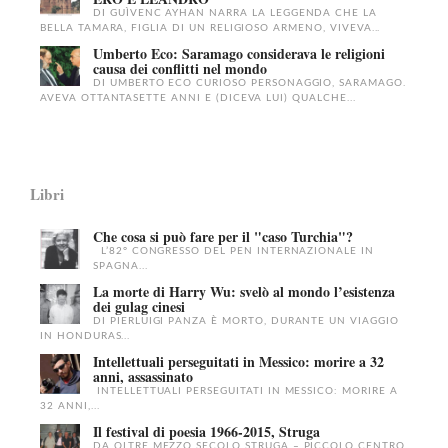
DI GUÌVENC AYHAN NARRA LA LEGGENDA CHE LA
BELLA TAMARA, FIGLIA DI UN RELIGIOSO ARMENO, VIVEVA...
Umberto Eco: Saramago considerava le religioni
causa dei conflitti nel mondo
DI UMBERTO ECO CURIOSO PERSONAGGIO, SARAMAGO.
AVEVA OTTANTASETTE ANNI E (DICEVA LUI) QUALCHE...
Libri
Che cosa si può fare per il "caso Turchia"?
L’82° CONGRESSO DEL PEN INTERNAZIONALE IN
SPAGNA...
La morte di Harry Wu: svelò al mondo l’esistenza
dei gulag cinesi
DI PIERLUIGI PANZA È MORTO, DURANTE UN VIAGGIO
IN HONDURAS...
Intellettuali perseguitati in Messico: morire a 32
anni, assassinato
INTELLETTUALI PERSEGUITATI IN MESSICO: MORIRE A
32 ANNI,...
Il festival di poesia 1966-2015, Struga
DA OLTRE MEZZO SECOLO STRUGA – PICCOLO CENTRO