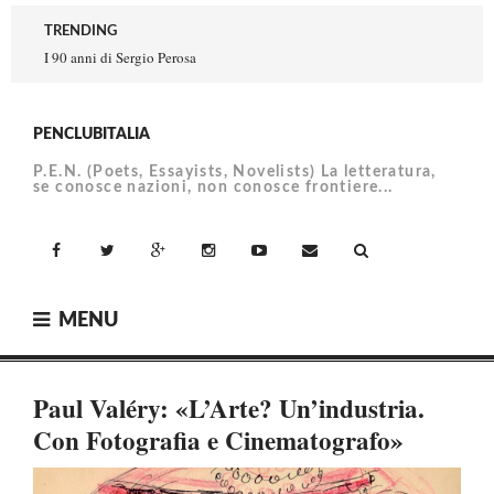
Skip
TRENDING
to
I 90 anni di Sergio Perosa
content
PENCLUBITALIA
P.E.N. (Poets, Essayists, Novelists) La letteratura,
se conosce nazioni, non conosce frontiere...
facebook
Twitter
Google+
Instagram
YouTube
Email
MENU
Paul Valéry: «L’Arte? Un’industria.
Con Fotografia e Cinematografo»