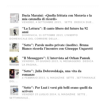
Dacia Maraini: «Quella frittata con Moravia e la
mia catenella di ricordi»
VENERDÌ, 4 SETTEMBRE 2015, SETTE DEDICA DUE...
"La Lettura": Il canto libero del futuro ha 92
anni
DOMENICA, 11 OTTOBRE 2015, L'INSERTO
DOMENICALE DEL CORRIERE DELLA...
"Sette": Parole molto private (inedite). Bruna
Bianco ricorda l'incontro con Giuseppe Ungaretti
"Il Messaggero": L'intervista ad Orhan Pamuk
VENERDÌ, 19 GIUGNO 2015, IL MESSAGGERO DEDICA
LA PAGINA...
"Sette": Julia Dobrovolskaja, una vita da
romanzo
6 FEBBRAIO 2015, IL MAGAZINE SETTE , SETTIMANALE
DEL ...
"Sette": Per Luzi i versi più belli erano quelli da
scrivere
VENERDÌ 25 LUGLIO 2014, IL MAGAZINE SETTE ,
SETTIMANALE...