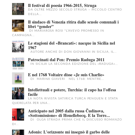
Il festival di poesia 1966-2015, Struga
DA OLTRE MEZZO SECOLO STRUGA – PICCOLO CENTRO
DELLA...
Il sindaco di Venezia ritira dalle scuole comunali i
libri “gender”
DI MARIAROSA ROSI "L’AVEVO PROMESSO IN
CAMPAGNA...
Le stagioni del «Brancati»: nacque in Sicilia nel
1967
AUTORE ANCHE DI DON GIOVANNI IN SICILIA, IL...
Patrocinati dal Pen: Premio Raduga 2011
IN SICILIA LA SECONDA EDIZIONE DEL «RADUGA»...
E nel 1768 Voltaire disse «Je suis Charlie»
DI MARINA GIAVERI NEL 1768: MENTRE...
Intellettuali e potere, Turchia: il capo ha l'offesa
facile
LA NOTA RIVISTA SATIRICA TURCA PENGUEN E STATA
QUERELATA PER UNA...
Anticipato nel 2005 dalla russa Čudinova,
«Sottomissione» di Houellebecq. E la Torre...
DI OLGA STRADA PRIMA CHE IL DISCUSSO ROMANZO
DI...
Adonis: L'orizzonte mi insegnò il garbo delle