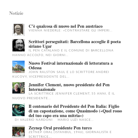
Notizie
C’è qualcosa di nuovo nel Pen austriaco
VIENNA NIEDERLE: «CONTRASTARE GLI IMPERI...
Scrittori perseguitati: Barcellona accoglie il poeta
siriano Ugar
IL PEN CATALANO E IL COMUNE DI BARCELLONA
HANNO ACCOLTO, NEI GIORNI...
Nuovo Festival internazionale di letteratura a
Odessa
JOHN RALSTON SAUL E LO SCRITTORE ANDREI
KUCOVY, VICEPRESIDENTE DEL...
Jennifer Clement, nuovo presidente del Pen
Internazionale
LA SCRITTRICE JENNIFER CLEMENT, 55 ANNI, È IL
NUOVO PRESIDENTE...
Il centenario del Presidente del Pen Italia: Figlio
di un capostazione, come Quasimodo («Quel rosso
del tuo capo era una mitria»)
DI VALERIO NARDONI MARIO LUZI NASCE...
Zeynep Oral presidente Pen turco
ZEYNEP ORAL (ISTANBUL, 1946), GIORNALISTA E
SCRITTRICE,...