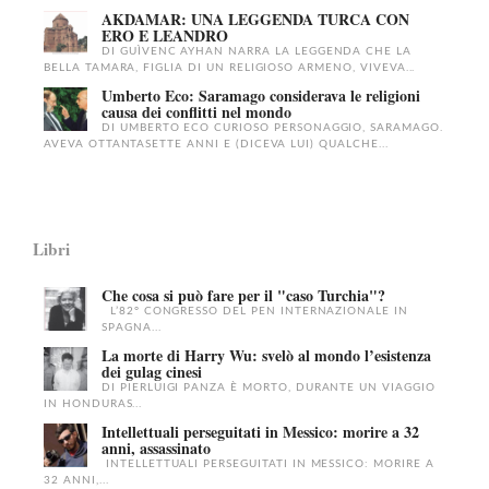
AKDAMAR: UNA LEGGENDA TURCA CON
ERO E LEANDRO
DI GUÌVENC AYHAN NARRA LA LEGGENDA CHE LA
BELLA TAMARA, FIGLIA DI UN RELIGIOSO ARMENO, VIVEVA...
Umberto Eco: Saramago considerava le religioni
causa dei conflitti nel mondo
DI UMBERTO ECO CURIOSO PERSONAGGIO, SARAMAGO.
AVEVA OTTANTASETTE ANNI E (DICEVA LUI) QUALCHE...
Libri
Che cosa si può fare per il "caso Turchia"?
L’82° CONGRESSO DEL PEN INTERNAZIONALE IN
SPAGNA...
La morte di Harry Wu: svelò al mondo l’esistenza
dei gulag cinesi
DI PIERLUIGI PANZA È MORTO, DURANTE UN VIAGGIO
IN HONDURAS...
Intellettuali perseguitati in Messico: morire a 32
anni, assassinato
INTELLETTUALI PERSEGUITATI IN MESSICO: MORIRE A
32 ANNI,...