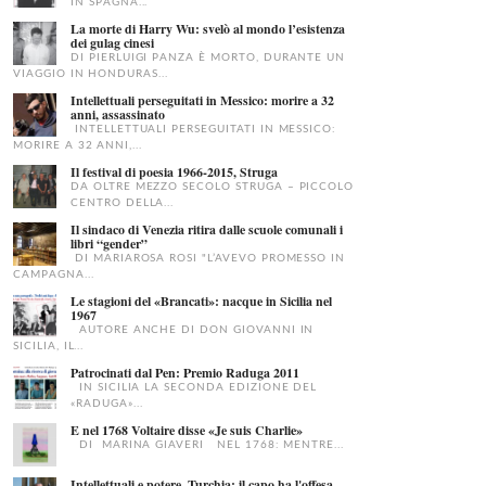
IN SPAGNA...
La morte di Harry Wu: svelò al mondo l’esistenza
dei gulag cinesi
DI PIERLUIGI PANZA È MORTO, DURANTE UN
VIAGGIO IN HONDURAS...
Intellettuali perseguitati in Messico: morire a 32
anni, assassinato
INTELLETTUALI PERSEGUITATI IN MESSICO:
MORIRE A 32 ANNI,...
Il festival di poesia 1966-2015, Struga
DA OLTRE MEZZO SECOLO STRUGA – PICCOLO
CENTRO DELLA...
Il sindaco di Venezia ritira dalle scuole comunali i
libri “gender”
DI MARIAROSA ROSI "L’AVEVO PROMESSO IN
CAMPAGNA...
Le stagioni del «Brancati»: nacque in Sicilia nel
1967
AUTORE ANCHE DI DON GIOVANNI IN
SICILIA, IL...
Patrocinati dal Pen: Premio Raduga 2011
IN SICILIA LA SECONDA EDIZIONE DEL
«RADUGA»...
E nel 1768 Voltaire disse «Je suis Charlie»
DI MARINA GIAVERI NEL 1768: MENTRE...
Intellettuali e potere, Turchia: il capo ha l'offesa