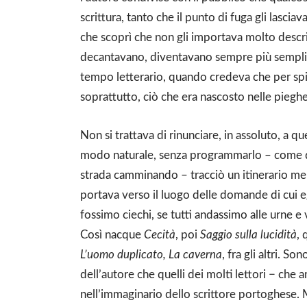
scrittura, tanto che il punto di fuga gli lascia
che scoprì che non gli importava molto descrivere
decantavano, diventavano sempre più semplici,
tempo letterario, quando credeva che per spi
soprattutto, ciò che era nascosto nelle pieghe
Non si trattava di rinunciare, in assoluto, a 
modo naturale, senza programmarlo – come q
strada camminando – tracciò un itinerario me
portava verso il luogo delle domande di cui eg
fossimo ciechi, se tutti andassimo alle urne e
Così nacque
Cecità
, poi
Saggio sulla lucidità
, 
L’uomo duplicato, La caverna
, fra gli altri. S
dell’autore che quelli dei molti lettori − che
nell’immaginario dello scrittore portoghese.