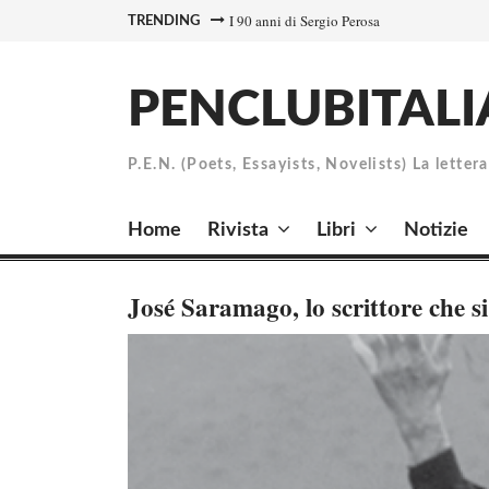
Skip
I 90 anni di Sergio Perosa
A Giulio Anselmi l’Acqui Terme
TRENDING
to
content
PENCLUBITALI
P.E.N. (Poets, Essayists, Novelists) La letter
Home
Rivista
Libri
Notizie
José Saramago, lo scrittore che s