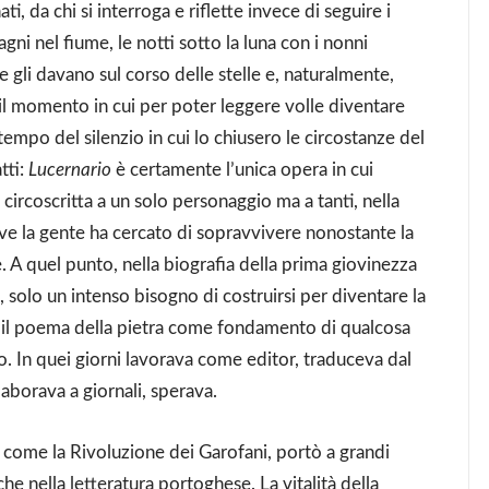
i, da chi si interroga e riflette invece di seguire i
gni nel fiume, le notti sotto la luna con i nonni
he gli davano sul corso delle stelle e, naturalmente,
re il momento in cui per poter leggere volle diventare
tempo del silenzio in cui lo chiusero le circostanze del
tti:
Lucernario
è certamente l’unica opera in cui
ircoscritta a un solo personaggio ma a tanti, nella
ove la gente ha cercato di sopravvivere nonostante la
e. A quel punto, nella biografia della prima giovinezza
a, solo un intenso bisogno di costruirsi per diventare la
o il poema della pietra come fondamento di qualcosa
. In quei giorni lavorava come editor, traduceva dal
laborava a giornali, sperava.
 come la Rivoluzione dei Garofani, portò a grandi
he nella letteratura portoghese. La vitalità della