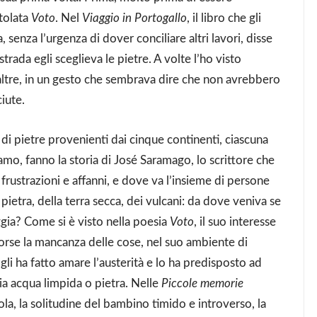
tolata
Voto
. Nel
Viaggio in Portogallo
, il libro che gli
, senza l’urgenza di dover conciliare altri lavori, disse
strada egli sceglieva le pietre. A volte l’ho visto
altre, in un gesto che sembrava dire che non avrebbero
ciute.
 di pietre provenienti dai cinque continenti, ciascuna
iamo, fanno la storia di José Saramago, lo scrittore che
, frustrazioni e affanni, e dove va l’insieme di persone
ietra, della terra secca, dei vulcani: da dove veniva se
ggia? Come si è visto nella poesia
Voto
, il suo interesse
Forse la mancanza delle cose, nel suo ambiente di
li ha fatto amare l’austerità e lo ha predisposto ad
ia acqua limpida o pietra. Nelle
Piccole memorie
uola, la solitudine del bambino timido e introverso, la