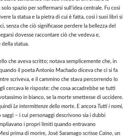
va solo spazio per soffermarsi sull’idea centrale. Fu così
 la statua e la pietra di cui è fatta, così i suoi libri si
 senza che ciò significasse perdere la bellezza del
egarsi dovesse raccontare ciò che vedeva e,
 della statua.
quello che aveva scritto; notava semplicemente che, in
uando il poeta Antonio Machado diceva che ci si fa
ntre scriveva, e il cammino che stava percorrendo lo
li cercava le risposte: che cosa accadrebbe se tutti
 votassimo in bianco, se la morte smettesse di uccidere.
quindi
Le intermittenze della morte
. E ancora
Tutti i nomi,
ono saggi − i cui personaggi descrivono sia i dubbi
 ampliavano i propri limiti quando entravano
 Mesi prima di morire, José Saramago scrisse
Caino
, un