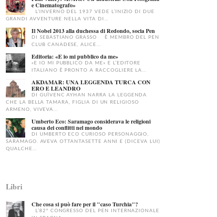
e Cinematografo»
L’INVERNO DEL 1937 VEDE L’INIZIO DI DUE
GRANDI AVVENTURE NELLA VITA DI...
Il Nobel 2013 alla duchessa di Redondo, socia Pen
DI SEBASTIANO GRASSO È MEMBRO DEL PEN
CLUB CANADESE, ALICE...
Editoria: «E io mi pubblico da me»
«E IO MI PUBBLICO DA ME» E L’EDITORE
ITALIANO È PRONTO A RACCOGLIERE LA...
AKDAMAR: UNA LEGGENDA TURCA CON
ERO E LEANDRO
DI GUÌVENC AYHAN NARRA LA LEGGENDA
CHE LA BELLA TAMARA, FIGLIA DI UN RELIGIOSO
ARMENO, VIVEVA...
Umberto Eco: Saramago considerava le religioni
causa dei conflitti nel mondo
DI UMBERTO ECO CURIOSO PERSONAGGIO,
SARAMAGO. AVEVA OTTANTASETTE ANNI E (DICEVA LUI)
QUALCHE...
Libri
Che cosa si può fare per il "caso Turchia"?
L’82° CONGRESSO DEL PEN INTERNAZIONALE