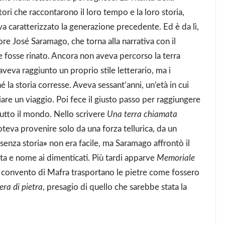
ri che raccontarono il loro tempo e la loro storia,
a caratterizzato la generazione precedente. Ed è da lì,
ore José Saramago, che torna alla narrativa con il
 fosse rinato. Ancora non aveva percorso la terra
 aveva raggiunto un proprio stile letterario, ma i
hé la storia corresse. Aveva sessant’anni, un’età in cui
iare un viaggio. Poi fece il giusto passo per raggiungere
 tutto il mondo. Nello scrivere
Una terra chiamata
eva provenire solo da una forza tellurica, da un
 senza storia
»
non era facile, ma Saramago affrontò il
a e nome ai dimenticati. Più tardi apparve
Memoriale
el convento di Mafra trasportano le pietre come fossero
era di pietra
, presagio di quello che sarebbe stata la