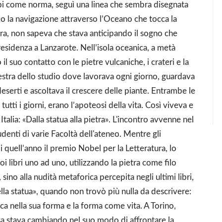
bi come norma, seguì una linea che sembra disegnata
tto la navigazione attraverso l’Oceano che tocca la
etra, non sapeva che stava anticipando il sogno che
residenza a Lanzarote. Nell’isola oceanica, a metà
il suo contatto con le pietre vulcaniche, i crateri e la
finestra dello studio dove lavorava ogni giorno, guardava
eserti e ascoltava il crescere delle piante. Entrambe le
 tutti i giorni, erano l’apoteosi della vita. Così viveva e
alia: «Dalla statua alla pietra». L'incontro avvenne nel
denti di varie Facoltà dell'ateneo. Mentre gli
quell’anno il premio Nobel per la Letteratura, lo
uoi libri uno ad uno, utilizzando la pietra come filo
no alla nudità metaforica percepita negli ultimi libri,
lla statua», quando non trovò più nulla da descrivere:
ca nella sua forma e la forma come vita. A Torino,
sa stava cambiando nel suo modo di affrontare la