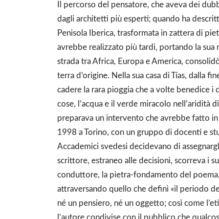
Il percorso del pensatore, che aveva dei dub
dagli architetti più esperti; quando ha descri
Penisola Iberica, trasformata in zattera di pi
avrebbe realizzato più tardi, portando la sua 
strada tra Africa, Europa e America, consolidò 
terra d’origine. Nella sua casa di Tías, dalla 
cadere la rara pioggia che a volte benedice i d
cose, l’acqua e il verde miracolo nell’aridità di
preparava un intervento che avrebbe fatto in It
1998 a Torino, con un gruppo di docenti e stu
Accademici svedesi decidevano di assegnargli 
scrittore, estraneo alle decisioni, scorreva i s
conduttore, la pietra-fondamento del poema, si
attraversando quello che definì «il periodo de
né un pensiero, né un oggetto; così come l’eti
l’autore condivise con il pubblico che qualco