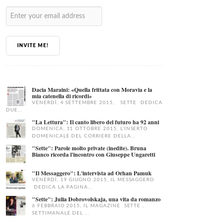
INVITE ME!
Dacia Maraini: «Quella frittata con Moravia e la
mia catenella di ricordi»
VENERDÌ, 4 SETTEMBRE 2015, SETTE DEDICA
DUE...
"La Lettura": Il canto libero del futuro ha 92 anni
DOMENICA, 11 OTTOBRE 2015, L'INSERTO
DOMENICALE DEL CORRIERE DELLA...
"Sette": Parole molto private (inedite). Bruna
Bianco ricorda l'incontro con Giuseppe Ungaretti
"Il Messaggero": L'intervista ad Orhan Pamuk
VENERDÌ, 19 GIUGNO 2015, IL MESSAGGERO
DEDICA LA PAGINA...
"Sette": Julia Dobrovolskaja, una vita da romanzo
6 FEBBRAIO 2015, IL MAGAZINE SETTE ,
SETTIMANALE DEL ...