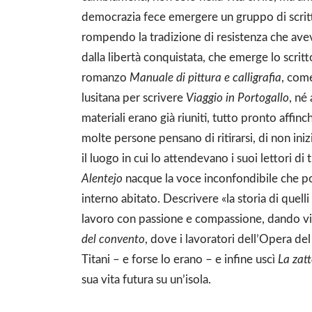
democrazia fece emergere un gruppo di scritto
rompendo la tradizione di resistenza che avev
dalla libertà conquistata, che emerge lo scritt
romanzo
Manuale di pittura e calligrafia
, come
lusitana per scrivere
Viaggio in Portogallo
, né
materiali erano già riuniti, tutto pronto affinc
molte persone pensano di ritirarsi, di non iniz
il luogo in cui lo attendevano i suoi lettori di
Alentejo
nacque la voce inconfondibile che pot
interno abitato. Descrivere «la storia di quelli
lavoro con passione e compassione, dando vit
del convento
, dove i lavoratori dell’Opera d
Titani – e forse lo erano – e infine uscì
La zatt
sua vita futura su un’isola.