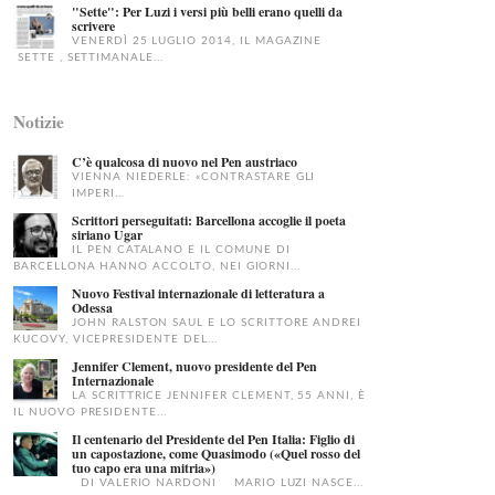
"Sette": Per Luzi i versi più belli erano quelli da
scrivere
VENERDÌ 25 LUGLIO 2014, IL MAGAZINE
SETTE , SETTIMANALE...
Notizie
C’è qualcosa di nuovo nel Pen austriaco
VIENNA NIEDERLE: «CONTRASTARE GLI
IMPERI...
Scrittori perseguitati: Barcellona accoglie il poeta
siriano Ugar
IL PEN CATALANO E IL COMUNE DI
BARCELLONA HANNO ACCOLTO, NEI GIORNI...
Nuovo Festival internazionale di letteratura a
Odessa
JOHN RALSTON SAUL E LO SCRITTORE ANDREI
KUCOVY, VICEPRESIDENTE DEL...
Jennifer Clement, nuovo presidente del Pen
Internazionale
LA SCRITTRICE JENNIFER CLEMENT, 55 ANNI, È
IL NUOVO PRESIDENTE...
Il centenario del Presidente del Pen Italia: Figlio di
un capostazione, come Quasimodo («Quel rosso del
tuo capo era una mitria»)
DI VALERIO NARDONI MARIO LUZI NASCE...