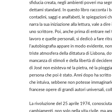
sfiducia creata, negli ambienti poveri ma segnat
dettami standard. In questo libro racconta i ba
contadini, saggi e analfabeti, le spiegazioni c
narra la sua iniziazione alla lettura, vale a di
uno scrittore. Poi, anche prima di entrare nel 
lavoro e quelle personali, si dedicò a fare ritra
l’autobiografia appare in modo evidente, non c
triste atmosfera della dittatura di Lisbona, d
mancanza di stimoli e della libertà di decider
di José non esisteva né la pietra, né la pioggi
persona che poi è stato. Anni dopo ha scritt
che intuiva, sebbene non potesse immaginarlo
francese opere di grandi autori universali, col
La rivoluzione del 25 aprile 1974, conosciuta
cambiamenti, non solo nella vita civile, ma anc