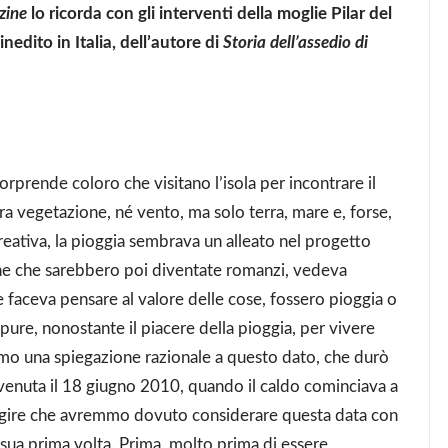
zine
lo ricorda con gli interventi della moglie Pilar del
nedito in Italia, dell’autore di
Storia dell’assedio di
rprende coloro che visitano l’isola per incontrare il
a vegetazione, né vento, ma solo terra, mare e, forse,
reativa, la pioggia sembrava un alleato nel progetto
ine che sarebbero poi diventate romanzi, vedeva
 faceva pensare al valore delle cose, fossero pioggia o
Eppure, nonostante il piacere della pioggia, per vivere
amo una spiegazione razionale a questo dato, che durò
vvenuta il 18 giugno 2010, quando il caldo cominciava a
resagire che avremmo dovuto considerare questa data con
 sua prima volta. Prima, molto prima di essere