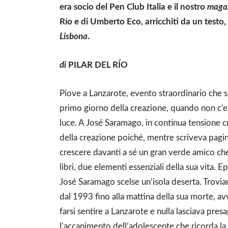
era socio del Pen Club Italia e il nostro
maga
Río e di Umberto Eco, arricchiti da un testo, i
Lisbona
.
di
PILAR DEL RÍO
Piove a Lanzarote, evento straordinario che so
primo giorno della creazione, quando non c’er
luce. A José Saramago, in continua tensione c
della creazione poiché, mentre scriveva pag
crescere davanti a sé un gran verde amico che
libri, due elementi essenziali della sua vita. 
José Saramago scelse un’isola deserta. Trovi
dal 1993 fino alla mattina della sua morte, a
farsi sentire a Lanzarote e nulla lasciava p
l’accanimento dell’adolescente che ricorda la