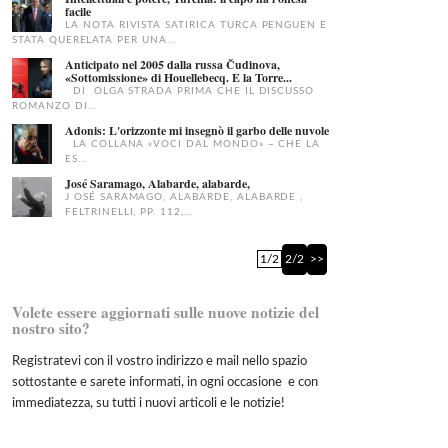
facile
LA NOTA RIVISTA SATIRICA TURCA PENGUEN E
STATA QUERELATA PER UNA...
Anticipato nel 2005 dalla russa Čudinova,
«Sottomissione» di Houellebecq. E la Torre...
DI OLGA STRADA PRIMA CHE IL DISCUSSO
ROMANZO DI...
Adonis: L'orizzonte mi insegnò il garbo delle nuvole
LA COLLANA «VOCI DAL MONDO» – CHE LA
ES...
José Saramago, Alabarde, alabarde,
J OSÉ SARAMAGO, ALABARDE, ALABARDE ,
FELTRINELLI, PP. 112,...
1/2
2/2
>>
Volete essere aggiornati sulle nuove notizie del
nostro sito?
Registratevi con il vostro indirizzo e mail nello spazio
sottostante e sarete informati, in ogni occasione e con
immediatezza, su tutti i nuovi articoli e le notizie!