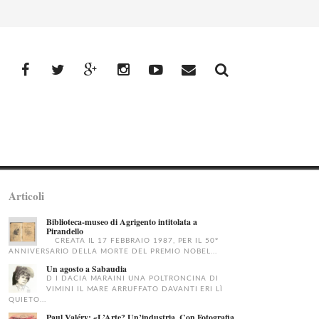
facebook
Twitter
Google+
Instagram
YouTube
Email
Articoli
Biblioteca-museo di Agrigento intitolata a
Pirandello
CREATA IL 17 FEBBRAIO 1987, PER IL 50°
ANNIVERSARIO DELLA MORTE DEL PREMIO NOBEL...
Un agosto a Sabaudia
D I DACIA MARAINI UNA POLTRONCINA DI
VIMINI IL MARE ARRUFFATO DAVANTI ERI LÌ
QUIETO...
Paul Valéry: «L’Arte? Un’industria. Con Fotografia