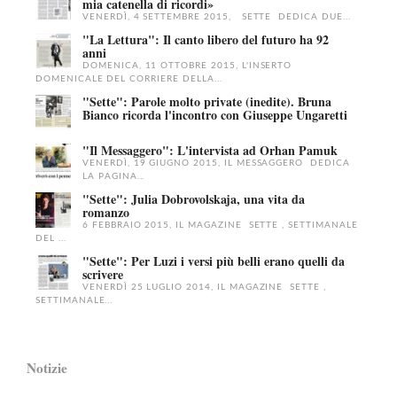
mia catenella di ricordi»
VENERDÌ, 4 SETTEMBRE 2015, SETTE DEDICA DUE...
"La Lettura": Il canto libero del futuro ha 92
anni
DOMENICA, 11 OTTOBRE 2015, L'INSERTO
DOMENICALE DEL CORRIERE DELLA...
"Sette": Parole molto private (inedite). Bruna
Bianco ricorda l'incontro con Giuseppe Ungaretti
"Il Messaggero": L'intervista ad Orhan Pamuk
VENERDÌ, 19 GIUGNO 2015, IL MESSAGGERO DEDICA
LA PAGINA...
"Sette": Julia Dobrovolskaja, una vita da
romanzo
6 FEBBRAIO 2015, IL MAGAZINE SETTE , SETTIMANALE
DEL ...
"Sette": Per Luzi i versi più belli erano quelli da
scrivere
VENERDÌ 25 LUGLIO 2014, IL MAGAZINE SETTE ,
SETTIMANALE...
Notizie