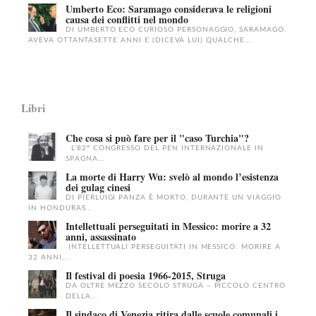
Umberto Eco: Saramago considerava le religioni
causa dei conflitti nel mondo
DI UMBERTO ECO CURIOSO PERSONAGGIO, SARAMAGO.
AVEVA OTTANTASETTE ANNI E (DICEVA LUI) QUALCHE...
Libri
Che cosa si può fare per il "caso Turchia"?
L’82° CONGRESSO DEL PEN INTERNAZIONALE IN
SPAGNA...
La morte di Harry Wu: svelò al mondo l’esistenza
dei gulag cinesi
DI PIERLUIGI PANZA È MORTO, DURANTE UN VIAGGIO
IN HONDURAS...
Intellettuali perseguitati in Messico: morire a 32
anni, assassinato
INTELLETTUALI PERSEGUITATI IN MESSICO: MORIRE A
32 ANNI,...
Il festival di poesia 1966-2015, Struga
DA OLTRE MEZZO SECOLO STRUGA – PICCOLO CENTRO
DELLA...
Il sindaco di Venezia ritira dalle scuole comunali i