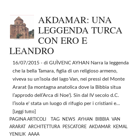
AKDAMAR: UNA
LEGGENDA TURCA
CON ERO E
LEANDRO
16/07/2015
- di GUÌVENC AYHAN Narra la leggenda
che la bella Tamara, figlia di un religioso armeno,
viveva su un’isola del lago Van, nei pressi del Monte
Ararat (la montagna anatolica dove la Bibbia situa
l’approdo dell’Arca di Noe'). Sin dal IV secolo d.C.
l’isola e' stata un luogo di rifugio per i cristiani e...
[
]
Leggi tutto
PAGINA
TAG
ARTICOLI
NEWS
AYHAN
BIBBIA
VAN
ARARAT
ARCHITETTURA
PESCATORE
AKDAMAR
KEMAL
YENILIK
AAAA