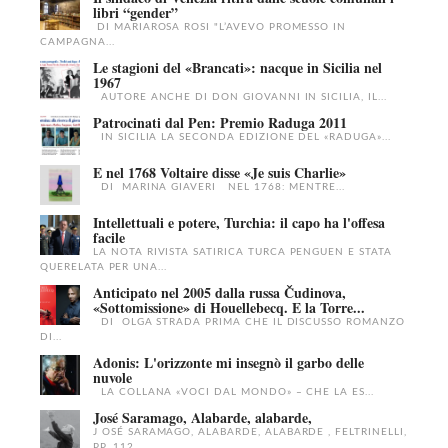
libri “gender”
DI MARIAROSA ROSI "L’AVEVO PROMESSO IN
CAMPAGNA...
Le stagioni del «Brancati»: nacque in Sicilia nel
1967
AUTORE ANCHE DI DON GIOVANNI IN SICILIA, IL...
Patrocinati dal Pen: Premio Raduga 2011
IN SICILIA LA SECONDA EDIZIONE DEL «RADUGA»...
E nel 1768 Voltaire disse «Je suis Charlie»
DI MARINA GIAVERI NEL 1768: MENTRE...
Intellettuali e potere, Turchia: il capo ha l'offesa
facile
LA NOTA RIVISTA SATIRICA TURCA PENGUEN E STATA
QUERELATA PER UNA...
Anticipato nel 2005 dalla russa Čudinova,
«Sottomissione» di Houellebecq. E la Torre...
DI OLGA STRADA PRIMA CHE IL DISCUSSO ROMANZO
DI...
Adonis: L'orizzonte mi insegnò il garbo delle
nuvole
LA COLLANA «VOCI DAL MONDO» – CHE LA ES...
José Saramago, Alabarde, alabarde,
J OSÉ SARAMAGO, ALABARDE, ALABARDE , FELTRINELLI,
PP. 112,...