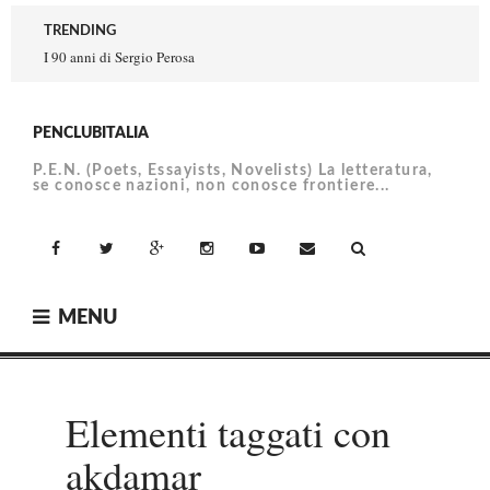
Skip
TRENDING
to
I 90 anni di Sergio Perosa
content
PENCLUBITALIA
P.E.N. (Poets, Essayists, Novelists) La letteratura,
se conosce nazioni, non conosce frontiere...
facebook
Twitter
Google+
Instagram
YouTube
Email
MENU
Elementi taggati con
akdamar