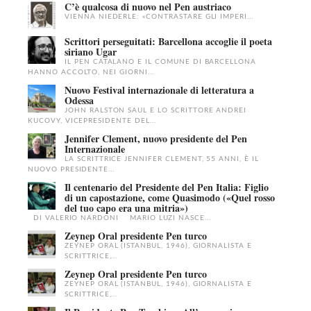
C’è qualcosa di nuovo nel Pen austriaco
VIENNA NIEDERLE: «CONTRASTARE GLI IMPERI...
Scrittori perseguitati: Barcellona accoglie il poeta
siriano Ugar
IL PEN CATALANO E IL COMUNE DI BARCELLONA
HANNO ACCOLTO, NEI GIORNI...
Nuovo Festival internazionale di letteratura a
Odessa
JOHN RALSTON SAUL E LO SCRITTORE ANDREI
KUCOVY, VICEPRESIDENTE DEL...
Jennifer Clement, nuovo presidente del Pen
Internazionale
LA SCRITTRICE JENNIFER CLEMENT, 55 ANNI, È IL
NUOVO PRESIDENTE...
Il centenario del Presidente del Pen Italia: Figlio
di un capostazione, come Quasimodo («Quel rosso
del tuo capo era una mitria»)
DI VALERIO NARDONI MARIO LUZI NASCE...
Zeynep Oral presidente Pen turco
ZEYNEP ORAL (ISTANBUL, 1946), GIORNALISTA E
SCRITTRICE,...
Zeynep Oral presidente Pen turco
ZEYNEP ORAL (ISTANBUL, 1946), GIORNALISTA E
SCRITTRICE,...