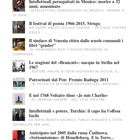
Intellettuali perseguitati in Messico: morire a 32
anni, assassinato
INTELLETTUALI PERSEGUITATI IN MESSICO: MORIRE A
32 ANNI,...
Il festival di poesia 1966-2015, Struga
DA OLTRE MEZZO SECOLO STRUGA – PICCOLO CENTRO
DELLA...
Il sindaco di Venezia ritira dalle scuole comunali i
libri “gender”
DI MARIAROSA ROSI "L’AVEVO PROMESSO IN
CAMPAGNA...
Le stagioni del «Brancati»: nacque in Sicilia nel
1967
AUTORE ANCHE DI DON GIOVANNI IN SICILIA, IL...
Patrocinati dal Pen: Premio Raduga 2011
IN SICILIA LA SECONDA EDIZIONE DEL «RADUGA»...
E nel 1768 Voltaire disse «Je suis Charlie»
DI MARINA GIAVERI NEL 1768: MENTRE...
Intellettuali e potere, Turchia: il capo ha l'offesa
facile
LA NOTA RIVISTA SATIRICA TURCA PENGUEN E STATA
QUERELATA PER UNA...
Anticipato nel 2005 dalla russa Čudinova,
«Sottomissione» di Houellebecq. E la Torre...