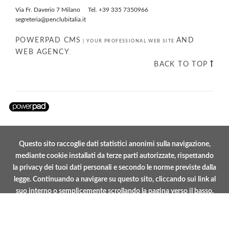
Via Fr. Daverio 7 Milano Tel. +39 335 7350966
segreteria@penclubitalia.it
POWERPAD CMS
AND
|
YOUR PROFESSIONAL WEB SITE
WEB AGENCY
.
BACK TO TOP
Questo sito raccoglie dati statistici anonimi sulla navigazione,
mediante cookie installati da terze parti autorizzate, rispettando
la privacy dei tuoi dati personali e secondo le norme previste dalla
legge. Continuando a navigare su questo sito, cliccando sui link al
suo interno o semplicemente scrollando la pagina verso il basso,
accetti il servizio e gli stessi cookie.
ACCETTA I COOKIE