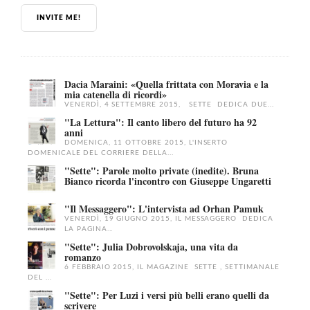
INVITE ME!
Dacia Maraini: «Quella frittata con Moravia e la
mia catenella di ricordi»
VENERDÌ, 4 SETTEMBRE 2015, SETTE DEDICA DUE...
"La Lettura": Il canto libero del futuro ha 92
anni
DOMENICA, 11 OTTOBRE 2015, L'INSERTO
DOMENICALE DEL CORRIERE DELLA...
"Sette": Parole molto private (inedite). Bruna
Bianco ricorda l'incontro con Giuseppe Ungaretti
"Il Messaggero": L'intervista ad Orhan Pamuk
VENERDÌ, 19 GIUGNO 2015, IL MESSAGGERO DEDICA
LA PAGINA...
"Sette": Julia Dobrovolskaja, una vita da
romanzo
6 FEBBRAIO 2015, IL MAGAZINE SETTE , SETTIMANALE
DEL ...
"Sette": Per Luzi i versi più belli erano quelli da
scrivere