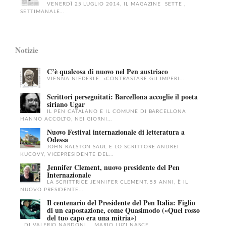
VENERDÌ 25 LUGLIO 2014, IL MAGAZINE SETTE ,
SETTIMANALE...
Notizie
C’è qualcosa di nuovo nel Pen austriaco
VIENNA NIEDERLE: «CONTRASTARE GLI IMPERI...
Scrittori perseguitati: Barcellona accoglie il poeta
siriano Ugar
IL PEN CATALANO E IL COMUNE DI BARCELLONA
HANNO ACCOLTO, NEI GIORNI...
Nuovo Festival internazionale di letteratura a
Odessa
JOHN RALSTON SAUL E LO SCRITTORE ANDREI
KUCOVY, VICEPRESIDENTE DEL...
Jennifer Clement, nuovo presidente del Pen
Internazionale
LA SCRITTRICE JENNIFER CLEMENT, 55 ANNI, È IL
NUOVO PRESIDENTE...
Il centenario del Presidente del Pen Italia: Figlio
di un capostazione, come Quasimodo («Quel rosso
del tuo capo era una mitria»)
DI VALERIO NARDONI MARIO LUZI NASCE...