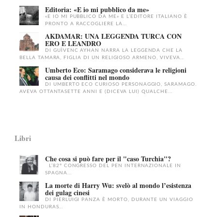
Editoria: «E io mi pubblico da me»
«E IO MI PUBBLICO DA ME» E L’EDITORE ITALIANO È
PRONTO A RACCOGLIERE LA...
AKDAMAR: UNA LEGGENDA TURCA CON
ERO E LEANDRO
DI GUÌVENC AYHAN NARRA LA LEGGENDA CHE LA
BELLA TAMARA, FIGLIA DI UN RELIGIOSO ARMENO, VIVEVA...
Umberto Eco: Saramago considerava le religioni
causa dei conflitti nel mondo
DI UMBERTO ECO CURIOSO PERSONAGGIO, SARAMAGO.
AVEVA OTTANTASETTE ANNI E (DICEVA LUI) QUALCHE...
Libri
Che cosa si può fare per il "caso Turchia"?
L’82° CONGRESSO DEL PEN INTERNAZIONALE IN
SPAGNA...
La morte di Harry Wu: svelò al mondo l’esistenza
dei gulag cinesi
DI PIERLUIGI PANZA È MORTO, DURANTE UN VIAGGIO
IN HONDURAS...