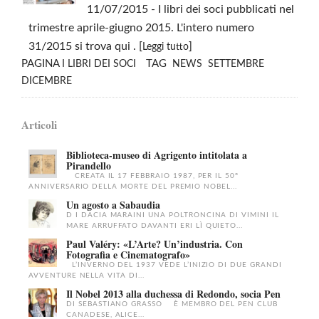
11/07/2015
- I libri dei soci pubblicati nel
trimestre aprile-giugno 2015. L'intero numero
31/2015 si trova qui . [
]
Leggi tutto
PAGINA
TAG
I LIBRI DEI SOCI
NEWS
SETTEMBRE
DICEMBRE
Articoli
Biblioteca-museo di Agrigento intitolata a
Pirandello
CREATA IL 17 FEBBRAIO 1987, PER IL 50°
ANNIVERSARIO DELLA MORTE DEL PREMIO NOBEL...
Un agosto a Sabaudia
D I DACIA MARAINI UNA POLTRONCINA DI VIMINI IL
MARE ARRUFFATO DAVANTI ERI LÌ QUIETO...
Paul Valéry: «L’Arte? Un’industria. Con
Fotografia e Cinematografo»
L’INVERNO DEL 1937 VEDE L’INIZIO DI DUE GRANDI
AVVENTURE NELLA VITA DI...
Il Nobel 2013 alla duchessa di Redondo, socia Pen
DI SEBASTIANO GRASSO È MEMBRO DEL PEN CLUB
CANADESE, ALICE...