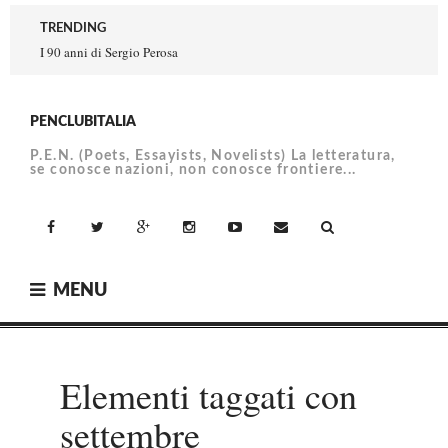
Skip
TRENDING
to
I 90 anni di Sergio Perosa
content
PENCLUBITALIA
P.E.N. (Poets, Essayists, Novelists) La letteratura,
se conosce nazioni, non conosce frontiere...
facebook
Twitter
Google+
Instagram
YouTube
Email
MENU
Elementi taggati con
settembre