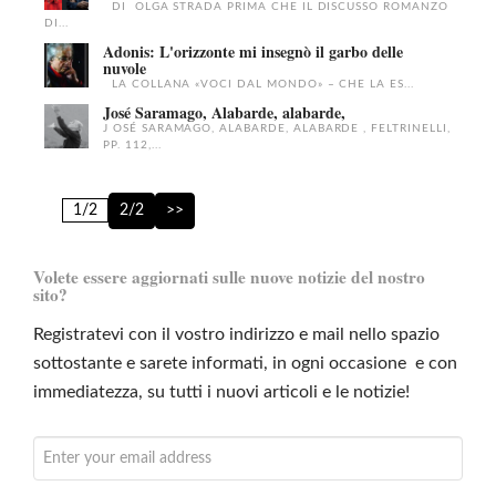
DI OLGA STRADA PRIMA CHE IL DISCUSSO ROMANZO
DI...
Adonis: L'orizzonte mi insegnò il garbo delle
nuvole
LA COLLANA «VOCI DAL MONDO» – CHE LA ES...
José Saramago, Alabarde, alabarde,
J OSÉ SARAMAGO, ALABARDE, ALABARDE , FELTRINELLI,
PP. 112,...
1/2
2/2
>>
Volete essere aggiornati sulle nuove notizie del nostro
sito?
Registratevi con il vostro indirizzo e mail nello spazio
sottostante e sarete informati, in ogni occasione e con
immediatezza, su tutti i nuovi articoli e le notizie!