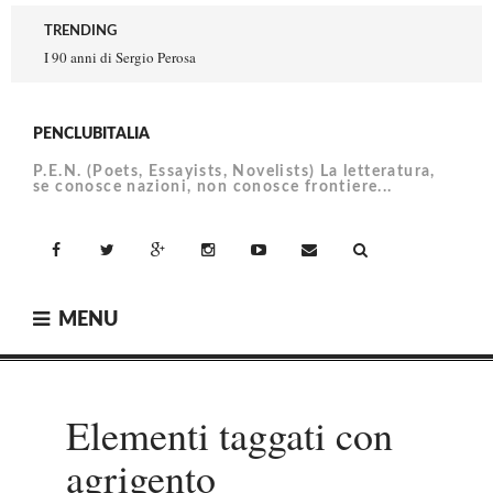
Skip
TRENDING
to
I 90 anni di Sergio Perosa
content
PENCLUBITALIA
P.E.N. (Poets, Essayists, Novelists) La letteratura,
se conosce nazioni, non conosce frontiere...
facebook
Twitter
Google+
Instagram
YouTube
Email
MENU
Elementi taggati con
agrigento