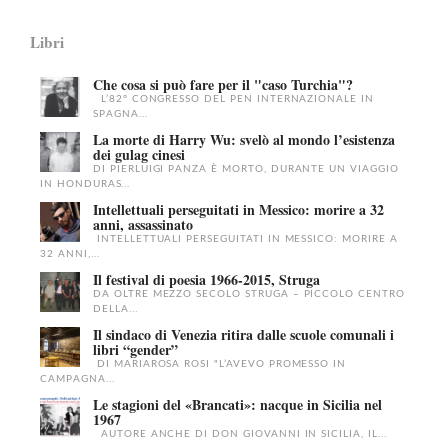
Libri
Che cosa si può fare per il "caso Turchia"?
L’82° CONGRESSO DEL PEN INTERNAZIONALE IN
SPAGNA...
La morte di Harry Wu: svelò al mondo l’esistenza
dei gulag cinesi
DI PIERLUIGI PANZA È MORTO, DURANTE UN VIAGGIO
IN HONDURAS...
Intellettuali perseguitati in Messico: morire a 32
anni, assassinato
INTELLETTUALI PERSEGUITATI IN MESSICO: MORIRE A
32 ANNI,...
Il festival di poesia 1966-2015, Struga
DA OLTRE MEZZO SECOLO STRUGA – PICCOLO CENTRO
DELLA...
Il sindaco di Venezia ritira dalle scuole comunali i
libri “gender”
DI MARIAROSA ROSI "L’AVEVO PROMESSO IN
CAMPAGNA...
Le stagioni del «Brancati»: nacque in Sicilia nel
1967
AUTORE ANCHE DI DON GIOVANNI IN SICILIA, IL...