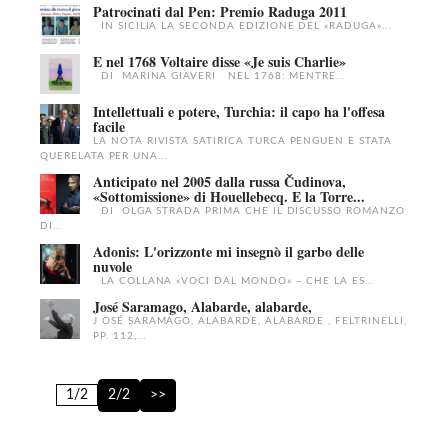
Patrocinati dal Pen: Premio Raduga 2011
IN SICILIA LA SECONDA EDIZIONE DEL «RADUGA»...
E nel 1768 Voltaire disse «Je suis Charlie»
DI MARINA GIAVERI NEL 1768: MENTRE...
Intellettuali e potere, Turchia: il capo ha l'offesa
facile
LA NOTA RIVISTA SATIRICA TURCA PENGUEN E STATA
QUERELATA PER UNA...
Anticipato nel 2005 dalla russa Čudinova,
«Sottomissione» di Houellebecq. E la Torre...
DI OLGA STRADA PRIMA CHE IL DISCUSSO ROMANZO
DI...
Adonis: L'orizzonte mi insegnò il garbo delle
nuvole
LA COLLANA «VOCI DAL MONDO» – CHE LA ES...
José Saramago, Alabarde, alabarde,
J OSÉ SARAMAGO, ALABARDE, ALABARDE , FELTRINELLI,
PP. 112,...
1/2
2/2
>>