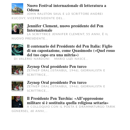
Nuovo Festival internazionale di letteratura a
Odessa
JOHN RALSTON SAUL E LO SCRITTORE ANDREI
KUCOVY, VICEPRESIDENTE DEL...
Jennifer Clement, nuovo presidente del Pen
Internazionale
LA SCRITTRICE JENNIFER CLEMENT, 55 ANNI, È IL
NUOVO PRESIDENTE...
Il centenario del Presidente del Pen Italia: Figlio
di un capostazione, come Quasimodo («Quel rosso
del tuo capo era una mitria»)
DI VALERIO NARDONI MARIO LUZI NASCE...
Zeynep Oral presidente Pen turco
ZEYNEP ORAL (ISTANBUL, 1946), GIORNALISTA E
SCRITTRICE,...
Zeynep Oral presidente Pen turco
ZEYNEP ORAL (ISTANBUL, 1946), GIORNALISTA E
SCRITTRICE,...
Il Presidente Pen Turchia: «All’oppressione
militare si è sostituita quella religiosa settaria»
A COLLOQUIO CON IL POETA E DRAMMATURGO TARIK
GÜNERSEL, 60 ANNI,...