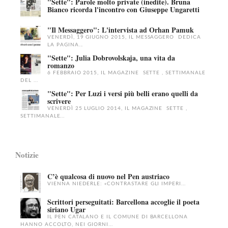
"Sette": Parole molto private (inedite). Bruna
Bianco ricorda l'incontro con Giuseppe Ungaretti
"Il Messaggero": L'intervista ad Orhan Pamuk
VENERDÌ, 19 GIUGNO 2015, IL MESSAGGERO DEDICA
LA PAGINA...
"Sette": Julia Dobrovolskaja, una vita da
romanzo
6 FEBBRAIO 2015, IL MAGAZINE SETTE , SETTIMANALE
DEL ...
"Sette": Per Luzi i versi più belli erano quelli da
scrivere
VENERDÌ 25 LUGLIO 2014, IL MAGAZINE SETTE ,
SETTIMANALE...
Notizie
C’è qualcosa di nuovo nel Pen austriaco
VIENNA NIEDERLE: «CONTRASTARE GLI IMPERI...
Scrittori perseguitati: Barcellona accoglie il poeta
siriano Ugar
IL PEN CATALANO E IL COMUNE DI BARCELLONA
HANNO ACCOLTO, NEI GIORNI...