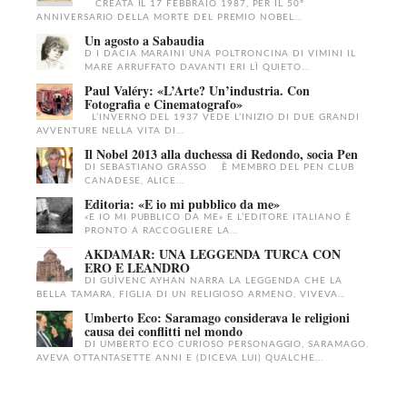
CREATA IL 17 FEBBRAIO 1987, PER IL 50°
ANNIVERSARIO DELLA MORTE DEL PREMIO NOBEL...
Un agosto a Sabaudia
D I DACIA MARAINI UNA POLTRONCINA DI VIMINI IL
MARE ARRUFFATO DAVANTI ERI LÌ QUIETO...
Paul Valéry: «L’Arte? Un’industria. Con
Fotografia e Cinematografo»
L’INVERNO DEL 1937 VEDE L’INIZIO DI DUE GRANDI
AVVENTURE NELLA VITA DI...
Il Nobel 2013 alla duchessa di Redondo, socia Pen
DI SEBASTIANO GRASSO È MEMBRO DEL PEN CLUB
CANADESE, ALICE...
Editoria: «E io mi pubblico da me»
«E IO MI PUBBLICO DA ME» E L’EDITORE ITALIANO È
PRONTO A RACCOGLIERE LA...
AKDAMAR: UNA LEGGENDA TURCA CON
ERO E LEANDRO
DI GUÌVENC AYHAN NARRA LA LEGGENDA CHE LA
BELLA TAMARA, FIGLIA DI UN RELIGIOSO ARMENO, VIVEVA...
Umberto Eco: Saramago considerava le religioni
causa dei conflitti nel mondo
DI UMBERTO ECO CURIOSO PERSONAGGIO, SARAMAGO.
AVEVA OTTANTASETTE ANNI E (DICEVA LUI) QUALCHE...