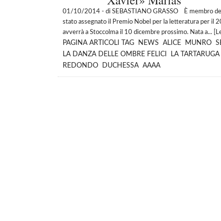
Xavier» Marías
01/10/2014
- di SEBASTIANO GRASSO È membro del Pen 
stato assegnato il Premio Nobel per la letteratura per i
avverrà a Stoccolma il 10 dicembre prossimo. Nata a... [
L
PAGINA
ARTICOLI
TAG
NEWS
ALICE
MUNRO
S
LA DANZA DELLE OMBRE FELICI
LA TARTARUGA
REDONDO
DUCHESSA
AAAA