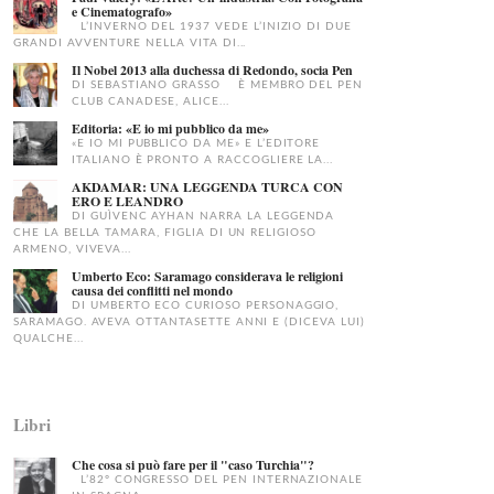
e Cinematografo»
L’INVERNO DEL 1937 VEDE L’INIZIO DI DUE
GRANDI AVVENTURE NELLA VITA DI...
Il Nobel 2013 alla duchessa di Redondo, socia Pen
DI SEBASTIANO GRASSO È MEMBRO DEL PEN
CLUB CANADESE, ALICE...
Editoria: «E io mi pubblico da me»
«E IO MI PUBBLICO DA ME» E L’EDITORE
ITALIANO È PRONTO A RACCOGLIERE LA...
AKDAMAR: UNA LEGGENDA TURCA CON
ERO E LEANDRO
DI GUÌVENC AYHAN NARRA LA LEGGENDA
CHE LA BELLA TAMARA, FIGLIA DI UN RELIGIOSO
ARMENO, VIVEVA...
Umberto Eco: Saramago considerava le religioni
causa dei conflitti nel mondo
DI UMBERTO ECO CURIOSO PERSONAGGIO,
SARAMAGO. AVEVA OTTANTASETTE ANNI E (DICEVA LUI)
QUALCHE...
Libri
Che cosa si può fare per il "caso Turchia"?
L’82° CONGRESSO DEL PEN INTERNAZIONALE