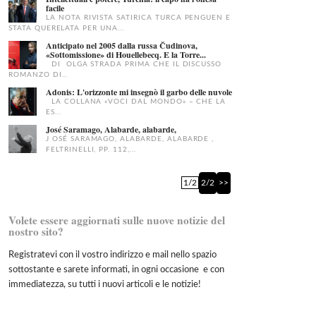
facile
LA NOTA RIVISTA SATIRICA TURCA PENGUEN E
STATA QUERELATA PER UNA...
Anticipato nel 2005 dalla russa Čudinova,
«Sottomissione» di Houellebecq. E la Torre...
DI OLGA STRADA PRIMA CHE IL DISCUSSO
ROMANZO DI...
Adonis: L'orizzonte mi insegnò il garbo delle nuvole
LA COLLANA «VOCI DAL MONDO» – CHE LA
ES...
José Saramago, Alabarde, alabarde,
J OSÉ SARAMAGO, ALABARDE, ALABARDE ,
FELTRINELLI, PP. 112,...
1/2
2/2
>>
Volete essere aggiornati sulle nuove notizie del
nostro sito?
Registratevi con il vostro indirizzo e mail nello spazio
sottostante e sarete informati, in ogni occasione e con
immediatezza, su tutti i nuovi articoli e le notizie!