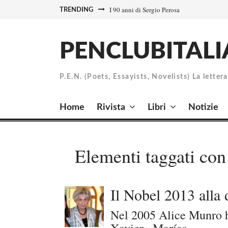
Skip
I 90 anni di Sergio Perosa
TRENDING
to
content
PENCLUBITALI
P.E.N. (Poets, Essayists, Novelists) La letter
Home
Rivista
Libri
Notizie
Elementi taggati con
Il Nobel 2013 alla
Nel 2005 Alice Munro ha