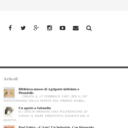
facebook
Twitter
Google+
Instagram
YouTube
Email
Articoli
Biblioteca-museo di Agrigento intitolata a
Pirandello
CREATA IL 17 FEBBRAIO 1987, PER IL 50°
ANNIVERSARIO DELLA MORTE DEL PREMIO NOBEL...
Un agosto a Sabaudia
D I DACIA MARAINI UNA POLTRONCINA DI
VIMINI IL MARE ARRUFFATO DAVANTI ERI LÌ
QUIETO...
Paul Valéry: «L’Arte? Un’industria. Con Fotografia