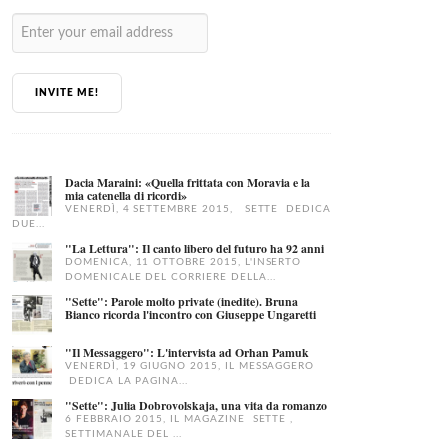
INVITE ME!
Dacia Maraini: «Quella frittata con Moravia e la
mia catenella di ricordi»
VENERDÌ, 4 SETTEMBRE 2015, SETTE DEDICA
DUE...
"La Lettura": Il canto libero del futuro ha 92 anni
DOMENICA, 11 OTTOBRE 2015, L'INSERTO
DOMENICALE DEL CORRIERE DELLA...
"Sette": Parole molto private (inedite). Bruna
Bianco ricorda l'incontro con Giuseppe Ungaretti
"Il Messaggero": L'intervista ad Orhan Pamuk
VENERDÌ, 19 GIUGNO 2015, IL MESSAGGERO
DEDICA LA PAGINA...
"Sette": Julia Dobrovolskaja, una vita da romanzo
6 FEBBRAIO 2015, IL MAGAZINE SETTE ,
SETTIMANALE DEL ...