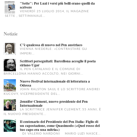
"Sette": Per Luzi i versi più belli erano quelli da
scrivere
VENERDÌ 25 LUGLIO 2014, IL MAGAZINE
SETTE , SETTIMANALE...
Notizie
C’è qualcosa di nuovo nel Pen austriaco
VIENNA NIEDERLE: «CONTRASTARE GLI
IMPERI...
Scrittori perseguitati: Barcellona accoglie il poeta
siriano Ugar
IL PEN CATALANO E IL COMUNE DI
BARCELLONA HANNO ACCOLTO, NEI GIORNI...
Nuovo Festival internazionale di letteratura a
Odessa
JOHN RALSTON SAUL E LO SCRITTORE ANDREI
KUCOVY, VICEPRESIDENTE DEL...
Jennifer Clement, nuovo presidente del Pen
Internazionale
LA SCRITTRICE JENNIFER CLEMENT, 55 ANNI, È
IL NUOVO PRESIDENTE...
Il centenario del Presidente del Pen Italia: Figlio di
un capostazione, come Quasimodo («Quel rosso del
tuo capo era una mitria»)
DI VALERIO NARDONI MARIO LUZI NASCE...