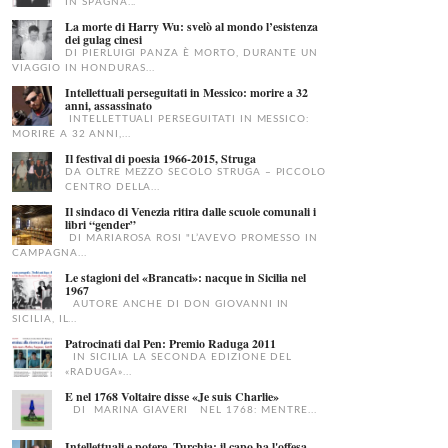
IN SPAGNA...
La morte di Harry Wu: svelò al mondo l’esistenza
dei gulag cinesi
DI PIERLUIGI PANZA È MORTO, DURANTE UN
VIAGGIO IN HONDURAS...
Intellettuali perseguitati in Messico: morire a 32
anni, assassinato
INTELLETTUALI PERSEGUITATI IN MESSICO:
MORIRE A 32 ANNI,...
Il festival di poesia 1966-2015, Struga
DA OLTRE MEZZO SECOLO STRUGA – PICCOLO
CENTRO DELLA...
Il sindaco di Venezia ritira dalle scuole comunali i
libri “gender”
DI MARIAROSA ROSI "L’AVEVO PROMESSO IN
CAMPAGNA...
Le stagioni del «Brancati»: nacque in Sicilia nel
1967
AUTORE ANCHE DI DON GIOVANNI IN
SICILIA, IL...
Patrocinati dal Pen: Premio Raduga 2011
IN SICILIA LA SECONDA EDIZIONE DEL
«RADUGA»...
E nel 1768 Voltaire disse «Je suis Charlie»
DI MARINA GIAVERI NEL 1768: MENTRE...
Intellettuali e potere, Turchia: il capo ha l'offesa