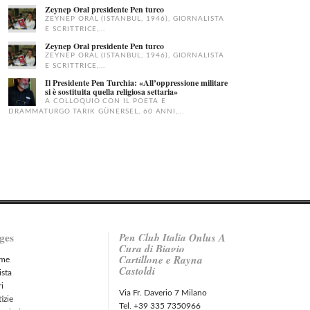
Zeynep Oral presidente Pen turco
ZEYNEP ORAL (ISTANBUL, 1946), GIORNALISTA
E SCRITTRICE,...
Zeynep Oral presidente Pen turco
ZEYNEP ORAL (ISTANBUL, 1946), GIORNALISTA
E SCRITTRICE,...
Il Presidente Pen Turchia: «All’oppressione militare
si è sostituita quella religiosa settaria»
A COLLOQUIO CON IL POETA E
DRAMMATURGO TARIK GÜNERSEL, 60 ANNI,...
ges
Pen Club Italia Onlus A
Cura di Biagio
Cartillone e Rayna
me
Castoldi
ista
ri
Via Fr. Daverio 7 Milano
izie
Tel. +39 335 7350966