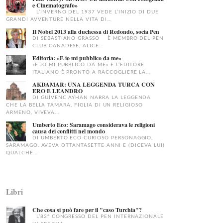
e Cinematografo»
L’INVERNO DEL 1937 VEDE L’INIZIO DI DUE
GRANDI AVVENTURE NELLA VITA DI...
Il Nobel 2013 alla duchessa di Redondo, socia Pen
DI SEBASTIANO GRASSO È MEMBRO DEL PEN
CLUB CANADESE, ALICE...
Editoria: «E io mi pubblico da me»
«E IO MI PUBBLICO DA ME» E L’EDITORE
ITALIANO È PRONTO A RACCOGLIERE LA...
AKDAMAR: UNA LEGGENDA TURCA CON
ERO E LEANDRO
DI GUÌVENC AYHAN NARRA LA LEGGENDA
CHE LA BELLA TAMARA, FIGLIA DI UN RELIGIOSO
ARMENO, VIVEVA...
Umberto Eco: Saramago considerava le religioni
causa dei conflitti nel mondo
DI UMBERTO ECO CURIOSO PERSONAGGIO,
SARAMAGO. AVEVA OTTANTASETTE ANNI E (DICEVA LUI)
QUALCHE...
Libri
Che cosa si può fare per il "caso Turchia"?
L’82° CONGRESSO DEL PEN INTERNAZIONALE