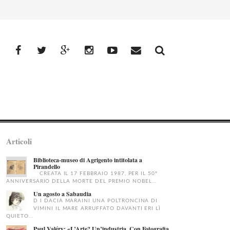
facebook
Twitter
Google+
Instagram
YouTube
Email
Articoli
Biblioteca-museo di Agrigento intitolata a
Pirandello
CREATA IL 17 FEBBRAIO 1987, PER IL 50°
ANNIVERSARIO DELLA MORTE DEL PREMIO NOBEL...
Un agosto a Sabaudia
D I DACIA MARAINI UNA POLTRONCINA DI
VIMINI IL MARE ARRUFFATO DAVANTI ERI LÌ
QUIETO...
Paul Valéry: «L’Arte? Un’industria. Con Fotografia