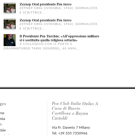
Zeynep Oral presidente Pen turco
ZEYNEP ORAL (ISTANBUL, 1946), GIORNALISTA
E SCRITTRICE,...
Zeynep Oral presidente Pen turco
ZEYNEP ORAL (ISTANBUL, 1946), GIORNALISTA
E SCRITTRICE,...
Il Presidente Pen Turchia: «All’oppressione militare
si è sostituita quella religiosa settaria»
A COLLOQUIO CON IL POETA E
DRAMMATURGO TARIK GÜNERSEL, 60 ANNI,...
ges
Pen Club Italia Onlus A
Cura di Biagio
Cartillone e Rayna
me
Castoldi
ista
ri
Via Fr. Daverio 7 Milano
izie
Tel. +39 335 7350966