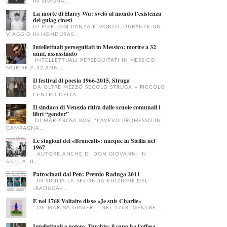
IN SPAGNA...
La morte di Harry Wu: svelò al mondo l’esistenza
dei gulag cinesi
DI PIERLUIGI PANZA È MORTO, DURANTE UN
VIAGGIO IN HONDURAS...
Intellettuali perseguitati in Messico: morire a 32
anni, assassinato
INTELLETTUALI PERSEGUITATI IN MESSICO:
MORIRE A 32 ANNI,...
Il festival di poesia 1966-2015, Struga
DA OLTRE MEZZO SECOLO STRUGA – PICCOLO
CENTRO DELLA...
Il sindaco di Venezia ritira dalle scuole comunali i
libri “gender”
DI MARIAROSA ROSI "L’AVEVO PROMESSO IN
CAMPAGNA...
Le stagioni del «Brancati»: nacque in Sicilia nel
1967
AUTORE ANCHE DI DON GIOVANNI IN
SICILIA, IL...
Patrocinati dal Pen: Premio Raduga 2011
IN SICILIA LA SECONDA EDIZIONE DEL
«RADUGA»...
E nel 1768 Voltaire disse «Je suis Charlie»
DI MARINA GIAVERI NEL 1768: MENTRE...
Intellettuali e potere, Turchia: il capo ha l'offesa