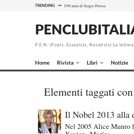
Skip
I 90 anni di Sergio Perosa
TRENDING
to
content
PENCLUBITALI
P.E.N. (Poets, Essayists, Novelists) La letter
Home
Rivista
Libri
Notizie
Elementi taggati con
Il Nobel 2013 alla
Nel 2005 Alice Munro ha