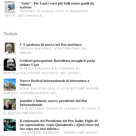
"Sette": Per Luzi i versi più belli erano quelli da
scrivere
VENERDÌ 25 LUGLIO 2014, IL MAGAZINE
SETTE , SETTIMANALE...
Notizie
C’è qualcosa di nuovo nel Pen austriaco
VIENNA NIEDERLE: «CONTRASTARE GLI
IMPERI...
Scrittori perseguitati: Barcellona accoglie il poeta
siriano Ugar
IL PEN CATALANO E IL COMUNE DI
BARCELLONA HANNO ACCOLTO, NEI GIORNI...
Nuovo Festival internazionale di letteratura a
Odessa
JOHN RALSTON SAUL E LO SCRITTORE ANDREI
KUCOVY, VICEPRESIDENTE DEL...
Jennifer Clement, nuovo presidente del Pen
Internazionale
LA SCRITTRICE JENNIFER CLEMENT, 55 ANNI, È
IL NUOVO PRESIDENTE...
Il centenario del Presidente del Pen Italia: Figlio di
un capostazione, come Quasimodo («Quel rosso del
tuo capo era una mitria»)
DI VALERIO NARDONI MARIO LUZI NASCE...