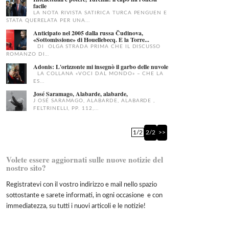
facile
LA NOTA RIVISTA SATIRICA TURCA PENGUEN E
STATA QUERELATA PER UNA...
Anticipato nel 2005 dalla russa Čudinova,
«Sottomissione» di Houellebecq. E la Torre...
DI OLGA STRADA PRIMA CHE IL DISCUSSO
ROMANZO DI...
Adonis: L'orizzonte mi insegnò il garbo delle nuvole
LA COLLANA «VOCI DAL MONDO» – CHE LA
ES...
José Saramago, Alabarde, alabarde,
J OSÉ SARAMAGO, ALABARDE, ALABARDE ,
FELTRINELLI, PP. 112,...
1/2
2/2
>>
Volete essere aggiornati sulle nuove notizie del
nostro sito?
Registratevi con il vostro indirizzo e mail nello spazio
sottostante e sarete informati, in ogni occasione e con
immediatezza, su tutti i nuovi articoli e le notizie!