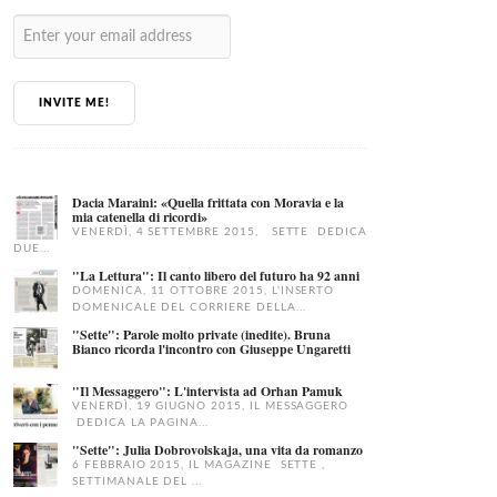
INVITE ME!
Dacia Maraini: «Quella frittata con Moravia e la
mia catenella di ricordi»
VENERDÌ, 4 SETTEMBRE 2015, SETTE DEDICA
DUE...
"La Lettura": Il canto libero del futuro ha 92 anni
DOMENICA, 11 OTTOBRE 2015, L'INSERTO
DOMENICALE DEL CORRIERE DELLA...
"Sette": Parole molto private (inedite). Bruna
Bianco ricorda l'incontro con Giuseppe Ungaretti
"Il Messaggero": L'intervista ad Orhan Pamuk
VENERDÌ, 19 GIUGNO 2015, IL MESSAGGERO
DEDICA LA PAGINA...
"Sette": Julia Dobrovolskaja, una vita da romanzo
6 FEBBRAIO 2015, IL MAGAZINE SETTE ,
SETTIMANALE DEL ...