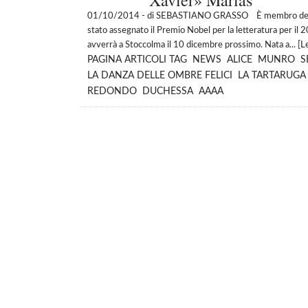
Xavier» Marías
01/10/2014
- di SEBASTIANO GRASSO È membro del Pen 
stato assegnato il Premio Nobel per la letteratura per i
avverrà a Stoccolma il 10 dicembre prossimo. Nata a... [
L
PAGINA
ARTICOLI
TAG
NEWS
ALICE
MUNRO
S
LA DANZA DELLE OMBRE FELICI
LA TARTARUGA
REDONDO
DUCHESSA
AAAA