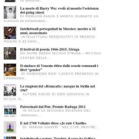
IN SPAGNA...
La morte di Harry Wu: svelò al mondo l’esistenza
dei gulag cinesi
DI PIERLUIGI PANZA È MORTO, DURANTE UN
VIAGGIO IN HONDURAS...
Intellettuali perseguitati in Messico: morire a 32
anni, assassinato
INTELLETTUALI PERSEGUITATI IN MESSICO:
MORIRE A 32 ANNI,...
Il festival di poesia 1966-2015, Struga
DA OLTRE MEZZO SECOLO STRUGA – PICCOLO
CENTRO DELLA...
Il sindaco di Venezia ritira dalle scuole comunali i
libri “gender”
DI MARIAROSA ROSI "L’AVEVO PROMESSO IN
CAMPAGNA...
Le stagioni del «Brancati»: nacque in Sicilia nel
1967
AUTORE ANCHE DI DON GIOVANNI IN
SICILIA, IL...
Patrocinati dal Pen: Premio Raduga 2011
IN SICILIA LA SECONDA EDIZIONE DEL
«RADUGA»...
E nel 1768 Voltaire disse «Je suis Charlie»
DI MARINA GIAVERI NEL 1768: MENTRE...
Intellettuali e potere, Turchia: il capo ha l'offesa