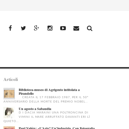
facebook
Twitter
Google+
Instagram
YouTube
Email
Articoli
Biblioteca-museo di Agrigento intitolata a
Pirandello
CREATA IL 17 FEBBRAIO 1987, PER IL 50°
ANNIVERSARIO DELLA MORTE DEL PREMIO NOBEL...
Un agosto a Sabaudia
D I DACIA MARAINI UNA POLTRONCINA DI
VIMINI IL MARE ARRUFFATO DAVANTI ERI LÌ
QUIETO...
Paul Valéry: «L’Arte? Un’industria. Con Fotografia