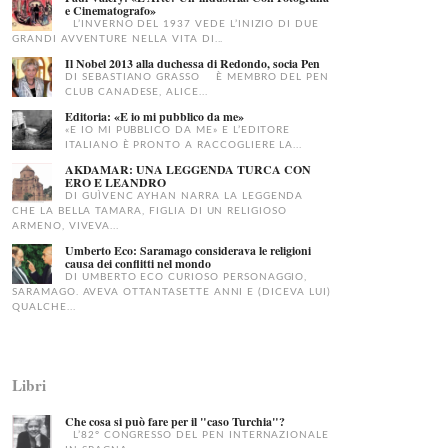
e Cinematografo»
L’INVERNO DEL 1937 VEDE L’INIZIO DI DUE
GRANDI AVVENTURE NELLA VITA DI...
Il Nobel 2013 alla duchessa di Redondo, socia Pen
DI SEBASTIANO GRASSO È MEMBRO DEL PEN
CLUB CANADESE, ALICE...
Editoria: «E io mi pubblico da me»
«E IO MI PUBBLICO DA ME» E L’EDITORE
ITALIANO È PRONTO A RACCOGLIERE LA...
AKDAMAR: UNA LEGGENDA TURCA CON
ERO E LEANDRO
DI GUÌVENC AYHAN NARRA LA LEGGENDA
CHE LA BELLA TAMARA, FIGLIA DI UN RELIGIOSO
ARMENO, VIVEVA...
Umberto Eco: Saramago considerava le religioni
causa dei conflitti nel mondo
DI UMBERTO ECO CURIOSO PERSONAGGIO,
SARAMAGO. AVEVA OTTANTASETTE ANNI E (DICEVA LUI)
QUALCHE...
Libri
Che cosa si può fare per il "caso Turchia"?
L’82° CONGRESSO DEL PEN INTERNAZIONALE