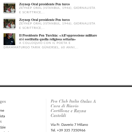
Zeynep Oral presidente Pen turco
ZEYNEP ORAL (ISTANBUL, 1946), GIORNALISTA
E SCRITTRICE,...
Zeynep Oral presidente Pen turco
ZEYNEP ORAL (ISTANBUL, 1946), GIORNALISTA
E SCRITTRICE,...
Il Presidente Pen Turchia: «All’oppressione militare
si è sostituita quella religiosa settaria»
A COLLOQUIO CON IL POETA E
DRAMMATURGO TARIK GÜNERSEL, 60 ANNI,...
ges
Pen Club Italia Onlus A
Cura di Biagio
Cartillone e Rayna
me
Castoldi
ista
ri
Via Fr. Daverio 7 Milano
izie
Tel. +39 335 7350966