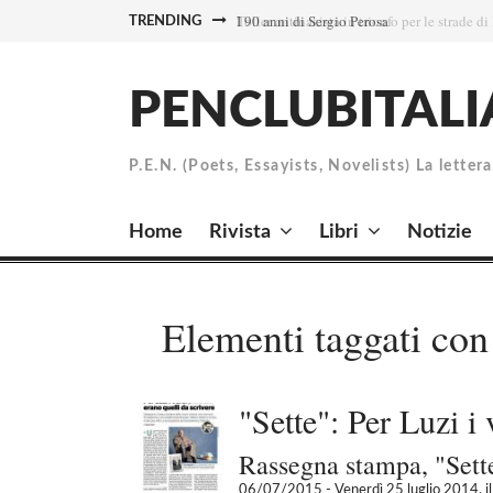
Skip
I 90 anni di Sergio Perosa
TRENDING
to
content
PENCLUBITALI
P.E.N. (Poets, Essayists, Novelists) La letter
Home
Rivista
Libri
Notizie
Elementi taggati con
"Sette": Per Luzi i v
Rassegna stampa, "Sett
06/07/2015
- Venerdì 25 luglio 2014, il