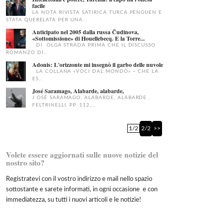
facile
LA NOTA RIVISTA SATIRICA TURCA PENGUEN E
STATA QUERELATA PER UNA...
Anticipato nel 2005 dalla russa Čudinova,
«Sottomissione» di Houellebecq. E la Torre...
DI OLGA STRADA PRIMA CHE IL DISCUSSO
ROMANZO DI...
Adonis: L'orizzonte mi insegnò il garbo delle nuvole
LA COLLANA «VOCI DAL MONDO» – CHE LA
ES...
José Saramago, Alabarde, alabarde,
J OSÉ SARAMAGO, ALABARDE, ALABARDE ,
FELTRINELLI, PP. 112,...
1/2
2/2
>>
Volete essere aggiornati sulle nuove notizie del
nostro sito?
Registratevi con il vostro indirizzo e mail nello spazio
sottostante e sarete informati, in ogni occasione e con
immediatezza, su tutti i nuovi articoli e le notizie!