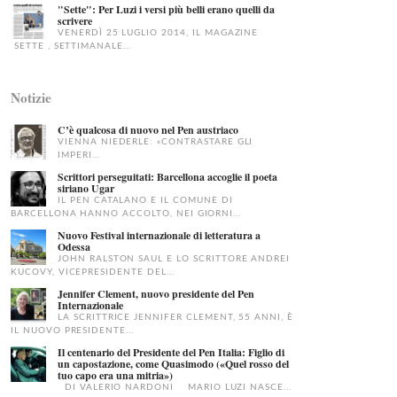
"Sette": Per Luzi i versi più belli erano quelli da
scrivere
VENERDÌ 25 LUGLIO 2014, IL MAGAZINE
SETTE , SETTIMANALE...
Notizie
C’è qualcosa di nuovo nel Pen austriaco
VIENNA NIEDERLE: «CONTRASTARE GLI
IMPERI...
Scrittori perseguitati: Barcellona accoglie il poeta
siriano Ugar
IL PEN CATALANO E IL COMUNE DI
BARCELLONA HANNO ACCOLTO, NEI GIORNI...
Nuovo Festival internazionale di letteratura a
Odessa
JOHN RALSTON SAUL E LO SCRITTORE ANDREI
KUCOVY, VICEPRESIDENTE DEL...
Jennifer Clement, nuovo presidente del Pen
Internazionale
LA SCRITTRICE JENNIFER CLEMENT, 55 ANNI, È
IL NUOVO PRESIDENTE...
Il centenario del Presidente del Pen Italia: Figlio di
un capostazione, come Quasimodo («Quel rosso del
tuo capo era una mitria»)
DI VALERIO NARDONI MARIO LUZI NASCE...