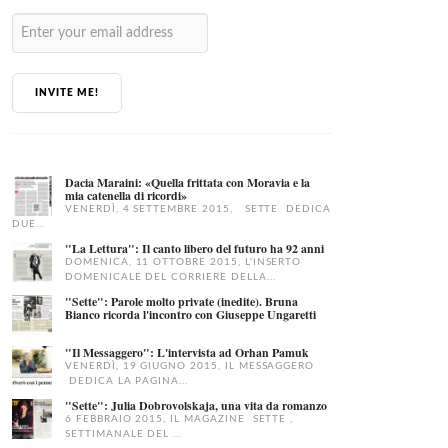
INVITE ME!
Dacia Maraini: «Quella frittata con Moravia e la
mia catenella di ricordi»
VENERDÌ, 4 SETTEMBRE 2015, SETTE DEDICA
DUE...
"La Lettura": Il canto libero del futuro ha 92 anni
DOMENICA, 11 OTTOBRE 2015, L'INSERTO
DOMENICALE DEL CORRIERE DELLA...
"Sette": Parole molto private (inedite). Bruna
Bianco ricorda l'incontro con Giuseppe Ungaretti
"Il Messaggero": L'intervista ad Orhan Pamuk
VENERDÌ, 19 GIUGNO 2015, IL MESSAGGERO
DEDICA LA PAGINA...
"Sette": Julia Dobrovolskaja, una vita da romanzo
6 FEBBRAIO 2015, IL MAGAZINE SETTE ,
SETTIMANALE DEL ...