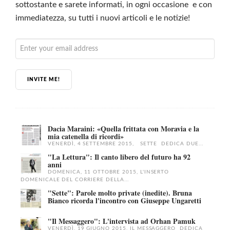
sottostante e sarete informati, in ogni occasione e con
immediatezza, su tutti i nuovi articoli e le notizie!
INVITE ME!
Dacia Maraini: «Quella frittata con Moravia e la
mia catenella di ricordi»
VENERDÌ, 4 SETTEMBRE 2015, SETTE DEDICA DUE...
"La Lettura": Il canto libero del futuro ha 92
anni
DOMENICA, 11 OTTOBRE 2015, L'INSERTO
DOMENICALE DEL CORRIERE DELLA...
"Sette": Parole molto private (inedite). Bruna
Bianco ricorda l'incontro con Giuseppe Ungaretti
"Il Messaggero": L'intervista ad Orhan Pamuk
VENERDÌ, 19 GIUGNO 2015, IL MESSAGGERO DEDICA