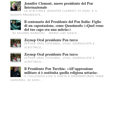
Jennifer Clement, nuovo presidente del Pen
Internazionale
LA SCRITTRICE JENNIFER CLEMENT, 55 ANNI, È IL
NUOVO PRESIDENTE...
Il centenario del Presidente del Pen Italia: Figlio
di un capostazione, come Quasimodo («Quel rosso
del tuo capo era una mitria»)
DI VALERIO NARDONI MARIO LUZI NASCE...
Zeynep Oral presidente Pen turco
ZEYNEP ORAL (ISTANBUL, 1946), GIORNALISTA E
SCRITTRICE,...
Zeynep Oral presidente Pen turco
ZEYNEP ORAL (ISTANBUL, 1946), GIORNALISTA E
SCRITTRICE,...
Il Presidente Pen Turchia: «All’oppressione
militare si è sostituita quella religiosa settaria»
A COLLOQUIO CON IL POETA E DRAMMATURGO TARIK
GÜNERSEL, 60 ANNI,...