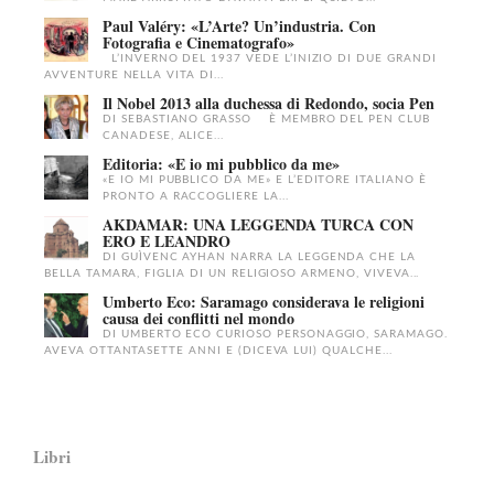
Paul Valéry: «L’Arte? Un’industria. Con
Fotografia e Cinematografo»
L’INVERNO DEL 1937 VEDE L’INIZIO DI DUE GRANDI
AVVENTURE NELLA VITA DI...
Il Nobel 2013 alla duchessa di Redondo, socia Pen
DI SEBASTIANO GRASSO È MEMBRO DEL PEN CLUB
CANADESE, ALICE...
Editoria: «E io mi pubblico da me»
«E IO MI PUBBLICO DA ME» E L’EDITORE ITALIANO È
PRONTO A RACCOGLIERE LA...
AKDAMAR: UNA LEGGENDA TURCA CON
ERO E LEANDRO
DI GUÌVENC AYHAN NARRA LA LEGGENDA CHE LA
BELLA TAMARA, FIGLIA DI UN RELIGIOSO ARMENO, VIVEVA...
Umberto Eco: Saramago considerava le religioni
causa dei conflitti nel mondo
DI UMBERTO ECO CURIOSO PERSONAGGIO, SARAMAGO.
AVEVA OTTANTASETTE ANNI E (DICEVA LUI) QUALCHE...
Libri