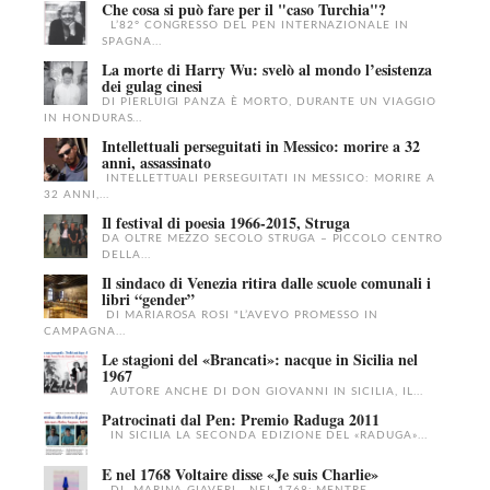
Che cosa si può fare per il "caso Turchia"?
L’82° CONGRESSO DEL PEN INTERNAZIONALE IN
SPAGNA...
La morte di Harry Wu: svelò al mondo l’esistenza
dei gulag cinesi
DI PIERLUIGI PANZA È MORTO, DURANTE UN VIAGGIO
IN HONDURAS...
Intellettuali perseguitati in Messico: morire a 32
anni, assassinato
INTELLETTUALI PERSEGUITATI IN MESSICO: MORIRE A
32 ANNI,...
Il festival di poesia 1966-2015, Struga
DA OLTRE MEZZO SECOLO STRUGA – PICCOLO CENTRO
DELLA...
Il sindaco di Venezia ritira dalle scuole comunali i
libri “gender”
DI MARIAROSA ROSI "L’AVEVO PROMESSO IN
CAMPAGNA...
Le stagioni del «Brancati»: nacque in Sicilia nel
1967
AUTORE ANCHE DI DON GIOVANNI IN SICILIA, IL...
Patrocinati dal Pen: Premio Raduga 2011
IN SICILIA LA SECONDA EDIZIONE DEL «RADUGA»...
E nel 1768 Voltaire disse «Je suis Charlie»