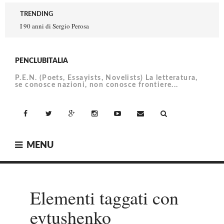
Skip
TRENDING
to
I 90 anni di Sergio Perosa
content
PENCLUBITALIA
P.E.N. (Poets, Essayists, Novelists) La letteratura,
se conosce nazioni, non conosce frontiere...
facebook
Twitter
Google+
Instagram
YouTube
Email
MENU
Elementi taggati con
evtushenko