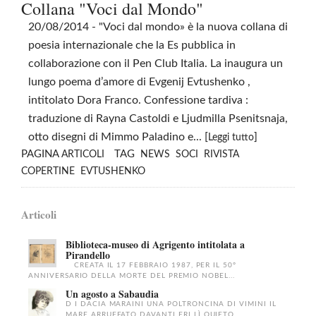
Collana "Voci dal Mondo"
20/08/2014
- "Voci dal mondo» è la nuova collana di
poesia internazionale che la Es pubblica in
collaborazione con il Pen Club Italia. La inaugura un
lungo poema d’amore di Evgenij Evtushenko ,
intitolato Dora Franco. Confessione tardiva :
traduzione di Rayna Castoldi e Ljudmilla Psenitsnaja,
otto disegni di Mimmo Paladino e... [
]
Leggi tutto
PAGINA
TAG
ARTICOLI
NEWS
SOCI
RIVISTA
COPERTINE
EVTUSHENKO
Articoli
Biblioteca-museo di Agrigento intitolata a
Pirandello
CREATA IL 17 FEBBRAIO 1987, PER IL 50°
ANNIVERSARIO DELLA MORTE DEL PREMIO NOBEL...
Un agosto a Sabaudia
D I DACIA MARAINI UNA POLTRONCINA DI VIMINI IL
MARE ARRUFFATO DAVANTI ERI LÌ QUIETO...