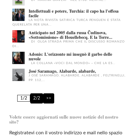
DI MARINA GIAVERI NEL 1768: MENTRE...
Intellettuali e potere, Turchia: il capo ha l'offesa
facile
LA NOTA RIVISTA SATIRICA TURCA PENGUEN E STATA
QUERELATA PER UNA...
Anticipato nel 2005 dalla russa Čudinova,
«Sottomissione» di Houellebecq. E la Torre...
DI OLGA STRADA PRIMA CHE IL DISCUSSO ROMANZO
DI...
Adonis: L'orizzonte mi insegnò il garbo delle
nuvole
LA COLLANA «VOCI DAL MONDO» – CHE LA ES...
José Saramago, Alabarde, alabarde,
J OSÉ SARAMAGO, ALABARDE, ALABARDE , FELTRINELLI,
PP. 112,...
1/2
2/2
>>
Volete essere aggiornati sulle nuove notizie del nostro
sito?
Registratevi con il vostro indirizzo e mail nello spazio