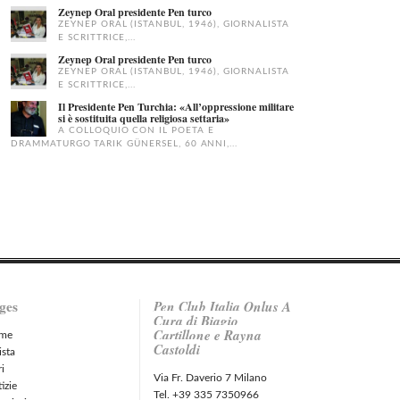
Zeynep Oral presidente Pen turco
ZEYNEP ORAL (ISTANBUL, 1946), GIORNALISTA
E SCRITTRICE,...
Zeynep Oral presidente Pen turco
ZEYNEP ORAL (ISTANBUL, 1946), GIORNALISTA
E SCRITTRICE,...
Il Presidente Pen Turchia: «All’oppressione militare
si è sostituita quella religiosa settaria»
A COLLOQUIO CON IL POETA E
DRAMMATURGO TARIK GÜNERSEL, 60 ANNI,...
ges
Pen Club Italia Onlus A
Cura di Biagio
Cartillone e Rayna
me
Castoldi
ista
ri
Via Fr. Daverio 7 Milano
izie
Tel. +39 335 7350966