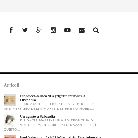
facebook
Twitter
Google+
Instagram
YouTube
Email
Articoli
Biblioteca-museo di Agrigento intitolata a
Pirandello
CREATA IL 17 FEBBRAIO 1987, PER IL 50°
ANNIVERSARIO DELLA MORTE DEL PREMIO NOBEL...
Un agosto a Sabaudia
D I DACIA MARAINI UNA POLTRONCINA DI
VIMINI IL MARE ARRUFFATO DAVANTI ERI LÌ
QUIETO...
Paul Valéry: «L’Arte? Un’industria. Con Fotografia