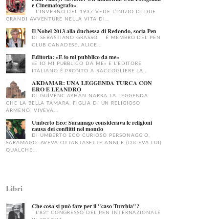
e Cinematografo»
L’INVERNO DEL 1937 VEDE L’INIZIO DI DUE
GRANDI AVVENTURE NELLA VITA DI...
Il Nobel 2013 alla duchessa di Redondo, socia Pen
DI SEBASTIANO GRASSO È MEMBRO DEL PEN
CLUB CANADESE, ALICE...
Editoria: «E io mi pubblico da me»
«E IO MI PUBBLICO DA ME» E L’EDITORE
ITALIANO È PRONTO A RACCOGLIERE LA...
AKDAMAR: UNA LEGGENDA TURCA CON
ERO E LEANDRO
DI GUÌVENC AYHAN NARRA LA LEGGENDA
CHE LA BELLA TAMARA, FIGLIA DI UN RELIGIOSO
ARMENO, VIVEVA...
Umberto Eco: Saramago considerava le religioni
causa dei conflitti nel mondo
DI UMBERTO ECO CURIOSO PERSONAGGIO,
SARAMAGO. AVEVA OTTANTASETTE ANNI E (DICEVA LUI)
QUALCHE...
Libri
Che cosa si può fare per il "caso Turchia"?
L’82° CONGRESSO DEL PEN INTERNAZIONALE