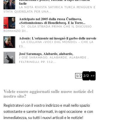
facile
LA NOTA RIVISTA SATIRICA TURCA PENGUEN E
STATA QUERELATA PER UNA...
Anticipato nel 2005 dalla russa Čudinova,
«Sottomissione» di Houellebecq. E la Torre...
DI OLGA STRADA PRIMA CHE IL DISCUSSO
ROMANZO DI...
Adonis: L'orizzonte mi insegnò il garbo delle nuvole
LA COLLANA «VOCI DAL MONDO» – CHE LA
ES...
José Saramago, Alabarde, alabarde,
J OSÉ SARAMAGO, ALABARDE, ALABARDE ,
FELTRINELLI, PP. 112,...
1/2
2/2
>>
Volete essere aggiornati sulle nuove notizie del
nostro sito?
Registratevi con il vostro indirizzo e mail nello spazio
sottostante e sarete informati, in ogni occasione e con
immediatezza, su tutti i nuovi articoli e le notizie!