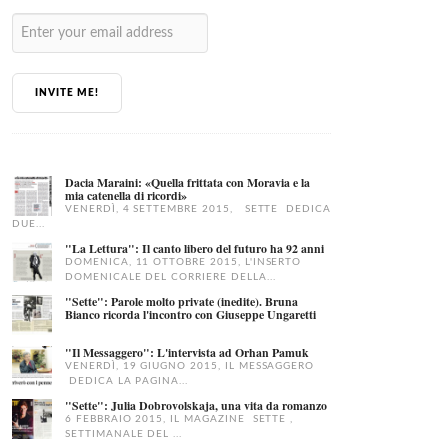
INVITE ME!
Dacia Maraini: «Quella frittata con Moravia e la
mia catenella di ricordi»
VENERDÌ, 4 SETTEMBRE 2015, SETTE DEDICA
DUE...
"La Lettura": Il canto libero del futuro ha 92 anni
DOMENICA, 11 OTTOBRE 2015, L'INSERTO
DOMENICALE DEL CORRIERE DELLA...
"Sette": Parole molto private (inedite). Bruna
Bianco ricorda l'incontro con Giuseppe Ungaretti
"Il Messaggero": L'intervista ad Orhan Pamuk
VENERDÌ, 19 GIUGNO 2015, IL MESSAGGERO
DEDICA LA PAGINA...
"Sette": Julia Dobrovolskaja, una vita da romanzo
6 FEBBRAIO 2015, IL MAGAZINE SETTE ,
SETTIMANALE DEL ...