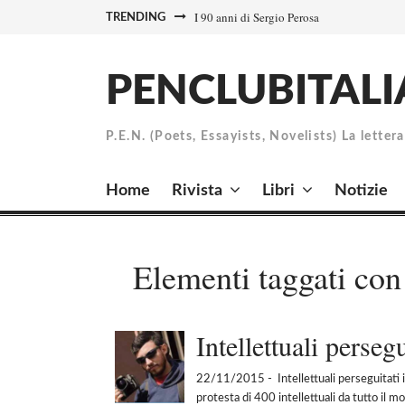
Skip
I 90 anni di Sergio Perosa
TRENDING
to
content
PENCLUBITALI
P.E.N. (Poets, Essayists, Novelists) La letter
Home
Rivista
Libri
Notizie
Elementi taggati con
Intellettuali perseg
22/11/2015
- Intellettuali perseguitati
protesta di 400 intellettuali da tutto il m