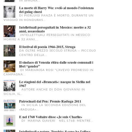
IN SPAGNA...
La morte di Harry Wu: svelò al mondo l’esistenza
dei gulag cinesi
DI PIERLUIGI PANZA È MORTO, DURANTE UN
VIAGGIO IN HONDURAS...
Intellettuali perseguitati in Messico: morire a 32
anni, assassinato
INTELLETTUALI PERSEGUITATI IN MESSICO:
MORIRE A 32 ANNI,...
Il festival di poesia 1966-2015, Struga
DA OLTRE MEZZO SECOLO STRUGA – PICCOLO
CENTRO DELLA...
Il sindaco di Venezia ritira dalle scuole comunali i
libri “gender”
DI MARIAROSA ROSI "L’AVEVO PROMESSO IN
CAMPAGNA...
Le stagioni del «Brancati»: nacque in Sicilia nel
1967
AUTORE ANCHE DI DON GIOVANNI IN
SICILIA, IL...
Patrocinati dal Pen: Premio Raduga 2011
IN SICILIA LA SECONDA EDIZIONE DEL
«RADUGA»...
E nel 1768 Voltaire disse «Je suis Charlie»
DI MARINA GIAVERI NEL 1768: MENTRE...
Intellettuali e potere, Turchia: il capo ha l'offesa