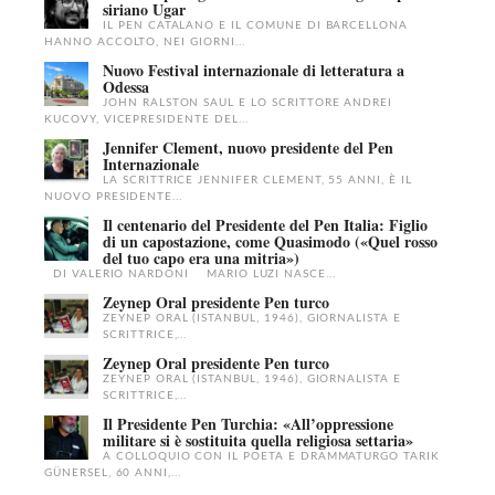
siriano Ugar
IL PEN CATALANO E IL COMUNE DI BARCELLONA
HANNO ACCOLTO, NEI GIORNI...
Nuovo Festival internazionale di letteratura a
Odessa
JOHN RALSTON SAUL E LO SCRITTORE ANDREI
KUCOVY, VICEPRESIDENTE DEL...
Jennifer Clement, nuovo presidente del Pen
Internazionale
LA SCRITTRICE JENNIFER CLEMENT, 55 ANNI, È IL
NUOVO PRESIDENTE...
Il centenario del Presidente del Pen Italia: Figlio
di un capostazione, come Quasimodo («Quel rosso
del tuo capo era una mitria»)
DI VALERIO NARDONI MARIO LUZI NASCE...
Zeynep Oral presidente Pen turco
ZEYNEP ORAL (ISTANBUL, 1946), GIORNALISTA E
SCRITTRICE,...
Zeynep Oral presidente Pen turco
ZEYNEP ORAL (ISTANBUL, 1946), GIORNALISTA E
SCRITTRICE,...
Il Presidente Pen Turchia: «All’oppressione
militare si è sostituita quella religiosa settaria»
A COLLOQUIO CON IL POETA E DRAMMATURGO TARIK
GÜNERSEL, 60 ANNI,...