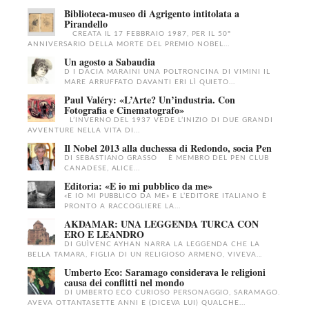
Biblioteca-museo di Agrigento intitolata a
Pirandello
CREATA IL 17 FEBBRAIO 1987, PER IL 50°
ANNIVERSARIO DELLA MORTE DEL PREMIO NOBEL...
Un agosto a Sabaudia
D I DACIA MARAINI UNA POLTRONCINA DI VIMINI IL
MARE ARRUFFATO DAVANTI ERI LÌ QUIETO...
Paul Valéry: «L’Arte? Un’industria. Con
Fotografia e Cinematografo»
L’INVERNO DEL 1937 VEDE L’INIZIO DI DUE GRANDI
AVVENTURE NELLA VITA DI...
Il Nobel 2013 alla duchessa di Redondo, socia Pen
DI SEBASTIANO GRASSO È MEMBRO DEL PEN CLUB
CANADESE, ALICE...
Editoria: «E io mi pubblico da me»
«E IO MI PUBBLICO DA ME» E L’EDITORE ITALIANO È
PRONTO A RACCOGLIERE LA...
AKDAMAR: UNA LEGGENDA TURCA CON
ERO E LEANDRO
DI GUÌVENC AYHAN NARRA LA LEGGENDA CHE LA
BELLA TAMARA, FIGLIA DI UN RELIGIOSO ARMENO, VIVEVA...
Umberto Eco: Saramago considerava le religioni
causa dei conflitti nel mondo
DI UMBERTO ECO CURIOSO PERSONAGGIO, SARAMAGO.
AVEVA OTTANTASETTE ANNI E (DICEVA LUI) QUALCHE...