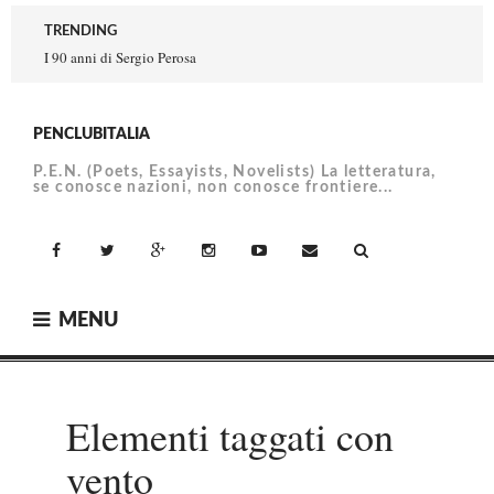
Skip
TRENDING
to
I 90 anni di Sergio Perosa
content
PENCLUBITALIA
P.E.N. (Poets, Essayists, Novelists) La letteratura,
se conosce nazioni, non conosce frontiere...
facebook
Twitter
Google+
Instagram
YouTube
Email
MENU
Elementi taggati con
vento