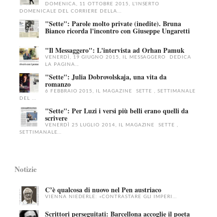
DOMENICA, 11 OTTOBRE 2015, L'INSERTO
DOMENICALE DEL CORRIERE DELLA...
"Sette": Parole molto private (inedite). Bruna
Bianco ricorda l'incontro con Giuseppe Ungaretti
"Il Messaggero": L'intervista ad Orhan Pamuk
VENERDÌ, 19 GIUGNO 2015, IL MESSAGGERO DEDICA
LA PAGINA...
"Sette": Julia Dobrovolskaja, una vita da
romanzo
6 FEBBRAIO 2015, IL MAGAZINE SETTE , SETTIMANALE
DEL ...
"Sette": Per Luzi i versi più belli erano quelli da
scrivere
VENERDÌ 25 LUGLIO 2014, IL MAGAZINE SETTE ,
SETTIMANALE...
Notizie
C’è qualcosa di nuovo nel Pen austriaco
VIENNA NIEDERLE: «CONTRASTARE GLI IMPERI...
Scrittori perseguitati: Barcellona accoglie il poeta