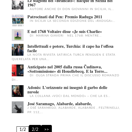
Le stagioni del «Brancati»: nacque in Sicilia nel
1967
AUTORE ANCHE DI DON GIOVANNI IN SICILIA, IL...
Patrocinati dal Pen: Premio Raduga 2011
IN SICILIA LA SECONDA EDIZIONE DEL «RADUGA»...
E nel 1768 Voltaire disse «Je suis Charlie»
DI MARINA GIAVERI NEL 1768: MENTRE...
Intellettuali e potere, Turchia: il capo ha l'offesa
facile
LA NOTA RIVISTA SATIRICA TURCA PENGUEN E STATA
QUERELATA PER UNA...
Anticipato nel 2005 dalla russa Čudinova,
«Sottomissione» di Houellebecq. E la Torre...
DI OLGA STRADA PRIMA CHE IL DISCUSSO ROMANZO
DI...
Adonis: L'orizzonte mi insegnò il garbo delle
nuvole
LA COLLANA «VOCI DAL MONDO» – CHE LA ES...
José Saramago, Alabarde, alabarde,
J OSÉ SARAMAGO, ALABARDE, ALABARDE , FELTRINELLI,
PP. 112,...
1/2
2/2
>>