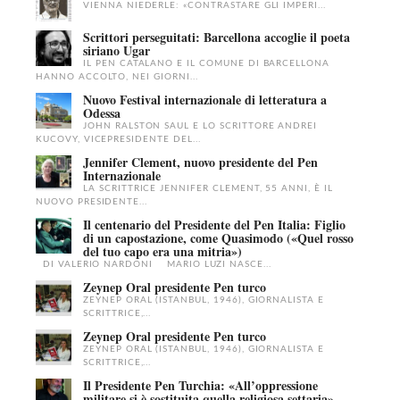
VIENNA NIEDERLE: «CONTRASTARE GLI IMPERI...
Scrittori perseguitati: Barcellona accoglie il poeta
siriano Ugar
IL PEN CATALANO E IL COMUNE DI BARCELLONA
HANNO ACCOLTO, NEI GIORNI...
Nuovo Festival internazionale di letteratura a
Odessa
JOHN RALSTON SAUL E LO SCRITTORE ANDREI
KUCOVY, VICEPRESIDENTE DEL...
Jennifer Clement, nuovo presidente del Pen
Internazionale
LA SCRITTRICE JENNIFER CLEMENT, 55 ANNI, È IL
NUOVO PRESIDENTE...
Il centenario del Presidente del Pen Italia: Figlio
di un capostazione, come Quasimodo («Quel rosso
del tuo capo era una mitria»)
DI VALERIO NARDONI MARIO LUZI NASCE...
Zeynep Oral presidente Pen turco
ZEYNEP ORAL (ISTANBUL, 1946), GIORNALISTA E
SCRITTRICE,...
Zeynep Oral presidente Pen turco
ZEYNEP ORAL (ISTANBUL, 1946), GIORNALISTA E
SCRITTRICE,...
Il Presidente Pen Turchia: «All’oppressione
militare si è sostituita quella religiosa settaria»