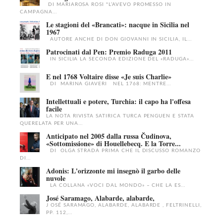
DI MARIAROSA ROSI "L’AVEVO PROMESSO IN
CAMPAGNA...
Le stagioni del «Brancati»: nacque in Sicilia nel
1967
AUTORE ANCHE DI DON GIOVANNI IN SICILIA, IL...
Patrocinati dal Pen: Premio Raduga 2011
IN SICILIA LA SECONDA EDIZIONE DEL «RADUGA»...
E nel 1768 Voltaire disse «Je suis Charlie»
DI MARINA GIAVERI NEL 1768: MENTRE...
Intellettuali e potere, Turchia: il capo ha l'offesa
facile
LA NOTA RIVISTA SATIRICA TURCA PENGUEN E STATA
QUERELATA PER UNA...
Anticipato nel 2005 dalla russa Čudinova,
«Sottomissione» di Houellebecq. E la Torre...
DI OLGA STRADA PRIMA CHE IL DISCUSSO ROMANZO
DI...
Adonis: L'orizzonte mi insegnò il garbo delle
nuvole
LA COLLANA «VOCI DAL MONDO» – CHE LA ES...
José Saramago, Alabarde, alabarde,
J OSÉ SARAMAGO, ALABARDE, ALABARDE , FELTRINELLI,
PP. 112,...