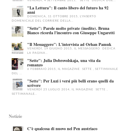
VENERDÌ, 4 SETTEMBRE 2015, SETTE DEDICA DUE...
"La Lettura": Il canto libero del futuro ha 92
anni
DOMENICA, 11 OTTOBRE 2015, L'INSERTO
DOMENICALE DEL CORRIERE DELLA...
"Sette": Parole molto private (inedite). Bruna
Bianco ricorda l'incontro con Giuseppe Ungaretti
"Il Messaggero": L'intervista ad Orhan Pamuk
VENERDÌ, 19 GIUGNO 2015, IL MESSAGGERO DEDICA
LA PAGINA...
"Sette": Julia Dobrovolskaja, una vita da
romanzo
6 FEBBRAIO 2015, IL MAGAZINE SETTE , SETTIMANALE
DEL ...
"Sette": Per Luzi i versi più belli erano quelli da
scrivere
VENERDÌ 25 LUGLIO 2014, IL MAGAZINE SETTE ,
SETTIMANALE...
Notizie
C’è qualcosa di nuovo nel Pen austriaco