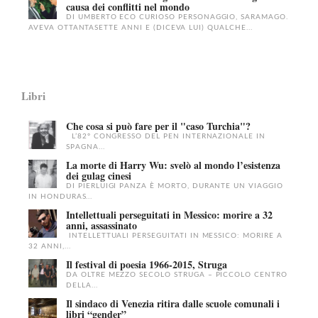
causa dei conflitti nel mondo
DI UMBERTO ECO CURIOSO PERSONAGGIO, SARAMAGO.
AVEVA OTTANTASETTE ANNI E (DICEVA LUI) QUALCHE...
Libri
Che cosa si può fare per il "caso Turchia"?
L’82° CONGRESSO DEL PEN INTERNAZIONALE IN
SPAGNA...
La morte di Harry Wu: svelò al mondo l’esistenza
dei gulag cinesi
DI PIERLUIGI PANZA È MORTO, DURANTE UN VIAGGIO
IN HONDURAS...
Intellettuali perseguitati in Messico: morire a 32
anni, assassinato
INTELLETTUALI PERSEGUITATI IN MESSICO: MORIRE A
32 ANNI,...
Il festival di poesia 1966-2015, Struga
DA OLTRE MEZZO SECOLO STRUGA – PICCOLO CENTRO
DELLA...
Il sindaco di Venezia ritira dalle scuole comunali i
libri “gender”