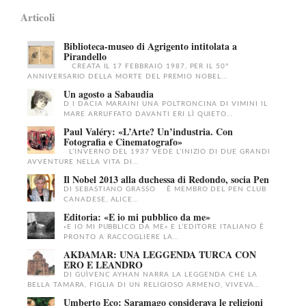
Articoli
Biblioteca-museo di Agrigento intitolata a
Pirandello
CREATA IL 17 FEBBRAIO 1987, PER IL 50°
ANNIVERSARIO DELLA MORTE DEL PREMIO NOBEL...
Un agosto a Sabaudia
D I DACIA MARAINI UNA POLTRONCINA DI VIMINI IL
MARE ARRUFFATO DAVANTI ERI LÌ QUIETO...
Paul Valéry: «L’Arte? Un’industria. Con
Fotografia e Cinematografo»
L’INVERNO DEL 1937 VEDE L’INIZIO DI DUE GRANDI
AVVENTURE NELLA VITA DI...
Il Nobel 2013 alla duchessa di Redondo, socia Pen
DI SEBASTIANO GRASSO È MEMBRO DEL PEN CLUB
CANADESE, ALICE...
Editoria: «E io mi pubblico da me»
«E IO MI PUBBLICO DA ME» E L’EDITORE ITALIANO È
PRONTO A RACCOGLIERE LA...
AKDAMAR: UNA LEGGENDA TURCA CON
ERO E LEANDRO
DI GUÌVENC AYHAN NARRA LA LEGGENDA CHE LA
BELLA TAMARA, FIGLIA DI UN RELIGIOSO ARMENO, VIVEVA...
Umberto Eco: Saramago considerava le religioni