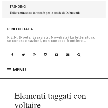
Skip
TRENDING
to
Toller antinazista in trionfo per le strade di Dubrovnik
content
PENCLUBITALIA
P.E.N. (Poets, Essayists, Novelists) La letteratura,
se conosce nazioni, non conosce frontiere...
facebook
Twitter
Google+
Instagram
YouTube
Email
MENU
Elementi taggati con
voltaire