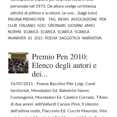
personale nel 1973. Da allora svolge un'intensa
attività di pittore e scultore. Le sue... [
]
Leggi tutto
PAGINA
TAG
PREMIO PEN
NEWS
ASSOCIAZIONE
PEN
CLUB
ITALIANO
SOCI
ORDINARI
GIOVANI
AMICI
NORME
SCARICA
SCARICA
SCARICA
SCARICA
INVARIATA
65
2015
POESIA
SAGGISTICA
NARRATIVA
Premio Pen 2010:
Elenco degli autori e
dei...
14/07/2015
- Poesia Bacchini Pier Luigi, Canti
territoriali, Mondadori Ed. Balestrini Nanni,
Cosmogonia, Mondadori Ed. Calabrò Corrado, T’Amo
di due amori, editVallardi Caruso Pino, Il silenzio
dell’ultima notte, Flaccovio Ed. Cucchi Maurizio, Vite