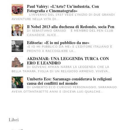
Paul Valéry: «L’Arte? Un’industria. Con
Fotografia e Cinematografo»
L’INVERNO DEL 1937 VEDE L’INIZIO DI DUE GRANDI
AVVENTURE NELLA VITA DI...
Il Nobel 2013 alla duchessa di Redondo, socia Pen
DI SEBASTIANO GRASSO È MEMBRO DEL PEN CLUB
CANADESE, ALICE...
Editoria: «E io mi pubblico da me»
«E IO MI PUBBLICO DA ME» E L’EDITORE ITALIANO È
PRONTO A RACCOGLIERE LA...
AKDAMAR: UNA LEGGENDA TURCA CON
ERO E LEANDRO
DI GUÌVENC AYHAN NARRA LA LEGGENDA CHE LA
BELLA TAMARA, FIGLIA DI UN RELIGIOSO ARMENO, VIVEVA...
Umberto Eco: Saramago considerava le religioni
causa dei conflitti nel mondo
DI UMBERTO ECO CURIOSO PERSONAGGIO, SARAMAGO.
AVEVA OTTANTASETTE ANNI E (DICEVA LUI) QUALCHE...
Libri