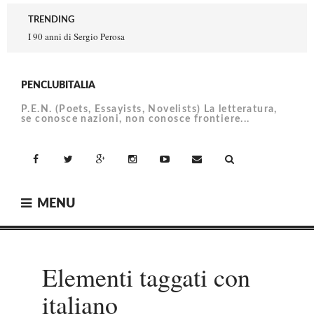
Skip
TRENDING
to
I 90 anni di Sergio Perosa
content
PENCLUBITALIA
P.E.N. (Poets, Essayists, Novelists) La letteratura,
se conosce nazioni, non conosce frontiere...
facebook
Twitter
Google+
Instagram
YouTube
Email
MENU
Elementi taggati con
italiano