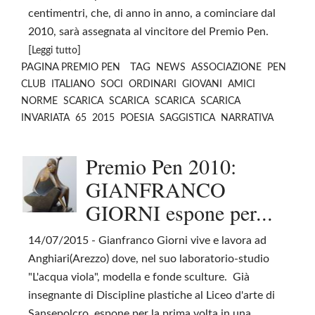
centimentri, che, di anno in anno, a cominciare dal
2010, sarà assegnata al vincitore del Premio Pen.
[
]
Leggi tutto
PAGINA
TAG
PREMIO PEN
NEWS
ASSOCIAZIONE
PEN
CLUB
ITALIANO
SOCI
ORDINARI
GIOVANI
AMICI
NORME
SCARICA
SCARICA
SCARICA
SCARICA
INVARIATA
65
2015
POESIA
SAGGISTICA
NARRATIVA
Premio Pen 2010:
GIANFRANCO
GIORNI espone per...
14/07/2015
- Gianfranco Giorni vive e lavora ad
Anghiari(Arezzo) dove, nel suo laboratorio-studio
"L'acqua viola", modella e fonde sculture. Già
insegnante di Discipline plastiche al Liceo d'arte di
Sansepolcro, espone per la prima volta in una