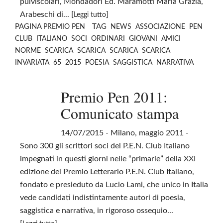
pulviscolari, Mondadori Ed. Maramotti Maria Grazia,
Arabeschi di... [
]
Leggi tutto
PAGINA
TAG
PREMIO PEN
NEWS
ASSOCIAZIONE
PEN
CLUB
ITALIANO
SOCI
ORDINARI
GIOVANI
AMICI
NORME
SCARICA
SCARICA
SCARICA
SCARICA
INVARIATA
65
2015
POESIA
SAGGISTICA
NARRATIVA
Premio Pen 2011:
Comunicato stampa
14/07/2015
- Milano, maggio 2011 -
Sono 300 gli scrittori soci del P.E.N. Club Italiano
impegnati in questi giorni nelle “primarie” della XXI
edizione del Premio Letterario P.E.N. Club Italiano,
fondato e presieduto da Lucio Lami, che unico in Italia
vede candidati indistintamente autori di poesia,
saggistica e narrativa, in rigoroso ossequio...