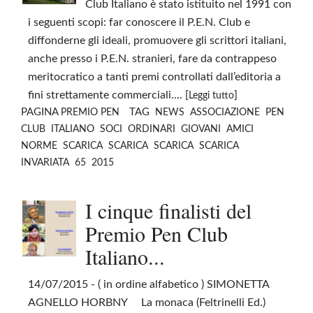
Club Italiano è stato istituito nel 1991 con
i seguenti scopi: far conoscere il P.E.N. Club e
diffonderne gli ideali, promuovere gli scrittori italiani,
anche presso i P.E.N. stranieri, fare da contrappeso
meritocratico a tanti premi controllati dall’editoria a
fini strettamente commerciali.... [
]
Leggi tutto
PAGINA
TAG
PREMIO PEN
NEWS
ASSOCIAZIONE
PEN
CLUB
ITALIANO
SOCI
ORDINARI
GIOVANI
AMICI
NORME
SCARICA
SCARICA
SCARICA
SCARICA
INVARIATA
65
2015
I cinque finalisti del
Premio Pen Club
Italiano...
14/07/2015
- ( in ordine alfabetico ) SIMONETTA
AGNELLO HORBNY La monaca (Feltrinelli Ed.)