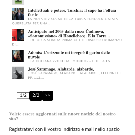
Intellettuali e potere, Turchia: il capo ha l'offesa
facile
LA NOTA RIVISTA SATIRICA TURCA PENGUEN E STATA
QUERELATA PER UNA...
Anticipato nel 2005 dalla russa Čudinova,
«Sottomissione» di Houellebecq. E la Torre...
DI OLGA STRADA PRIMA CHE IL DISCUSSO ROMANZO
DI...
Adonis: L'orizzonte mi insegnò il garbo delle
nuvole
LA COLLANA «VOCI DAL MONDO» – CHE LA ES...
José Saramago, Alabarde, alabarde,
J OSÉ SARAMAGO, ALABARDE, ALABARDE , FELTRINELLI,
PP. 112,...
1/2
2/2
>>
Volete essere aggiornati sulle nuove notizie del nostro
sito?
Registratevi con il vostro indirizzo e mail nello spazio