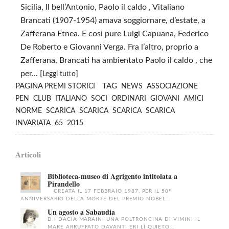
Sicilia, Il bell’Antonio, Paolo il caldo , Vitaliano
Brancati (1907-1954) amava soggiornare, d’estate, a
Zafferana Etnea. E così pure Luigi Capuana, Federico
De Roberto e Giovanni Verga. Fra l’altro, proprio a
Zafferana, Brancati ha ambientato Paolo il caldo , che
per... [
]
Leggi tutto
PAGINA
TAG
PREMI STORICI
NEWS
ASSOCIAZIONE
PEN
CLUB
ITALIANO
SOCI
ORDINARI
GIOVANI
AMICI
NORME
SCARICA
SCARICA
SCARICA
SCARICA
INVARIATA
65
2015
Articoli
Biblioteca-museo di Agrigento intitolata a
Pirandello
CREATA IL 17 FEBBRAIO 1987, PER IL 50°
ANNIVERSARIO DELLA MORTE DEL PREMIO NOBEL...
Un agosto a Sabaudia
D I DACIA MARAINI UNA POLTRONCINA DI VIMINI IL
MARE ARRUFFATO DAVANTI ERI LÌ QUIETO...