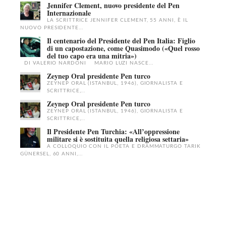
Jennifer Clement, nuovo presidente del Pen
Internazionale
LA SCRITTRICE JENNIFER CLEMENT, 55 ANNI, È IL
NUOVO PRESIDENTE...
Il centenario del Presidente del Pen Italia: Figlio
di un capostazione, come Quasimodo («Quel rosso
del tuo capo era una mitria»)
DI VALERIO NARDONI MARIO LUZI NASCE...
Zeynep Oral presidente Pen turco
ZEYNEP ORAL (ISTANBUL, 1946), GIORNALISTA E
SCRITTRICE,...
Zeynep Oral presidente Pen turco
ZEYNEP ORAL (ISTANBUL, 1946), GIORNALISTA E
SCRITTRICE,...
Il Presidente Pen Turchia: «All’oppressione
militare si è sostituita quella religiosa settaria»
A COLLOQUIO CON IL POETA E DRAMMATURGO TARIK
GÜNERSEL, 60 ANNI,...