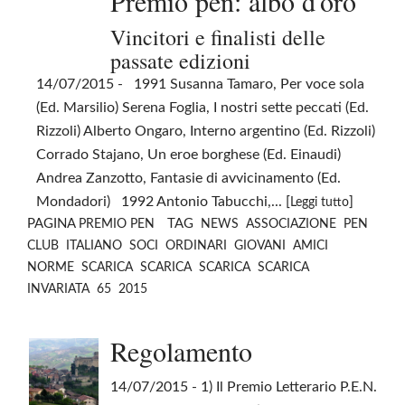
Premio pen: albo d'oro
Vincitori e finalisti delle
passate edizioni
14/07/2015
- 1991 Susanna Tamaro, Per voce sola
(Ed. Marsilio) Serena Foglia, I nostri sette peccati (Ed.
Rizzoli) Alberto Ongaro, Interno argentino (Ed. Rizzoli)
Corrado Stajano, Un eroe borghese (Ed. Einaudi)
Andrea Zanzotto, Fantasie di avvicinamento (Ed.
Mondadori) 1992 Antonio Tabucchi,... [
]
Leggi tutto
PAGINA
TAG
PREMIO PEN
NEWS
ASSOCIAZIONE
PEN
CLUB
ITALIANO
SOCI
ORDINARI
GIOVANI
AMICI
NORME
SCARICA
SCARICA
SCARICA
SCARICA
INVARIATA
65
2015
Regolamento
14/07/2015
- 1) Il Premio Letterario P.E.N.