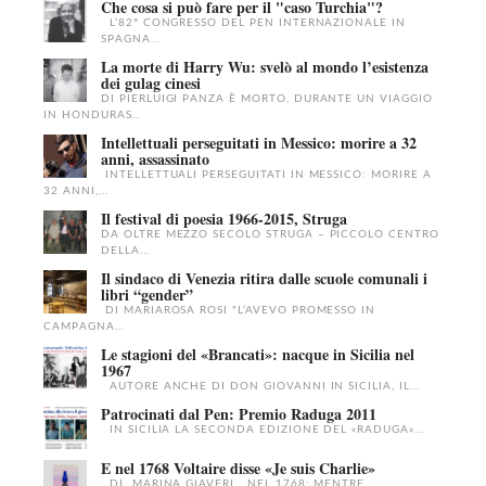
Che cosa si può fare per il "caso Turchia"?
L’82° CONGRESSO DEL PEN INTERNAZIONALE IN
SPAGNA...
La morte di Harry Wu: svelò al mondo l’esistenza
dei gulag cinesi
DI PIERLUIGI PANZA È MORTO, DURANTE UN VIAGGIO
IN HONDURAS...
Intellettuali perseguitati in Messico: morire a 32
anni, assassinato
INTELLETTUALI PERSEGUITATI IN MESSICO: MORIRE A
32 ANNI,...
Il festival di poesia 1966-2015, Struga
DA OLTRE MEZZO SECOLO STRUGA – PICCOLO CENTRO
DELLA...
Il sindaco di Venezia ritira dalle scuole comunali i
libri “gender”
DI MARIAROSA ROSI "L’AVEVO PROMESSO IN
CAMPAGNA...
Le stagioni del «Brancati»: nacque in Sicilia nel
1967
AUTORE ANCHE DI DON GIOVANNI IN SICILIA, IL...
Patrocinati dal Pen: Premio Raduga 2011
IN SICILIA LA SECONDA EDIZIONE DEL «RADUGA»...
E nel 1768 Voltaire disse «Je suis Charlie»
DI MARINA GIAVERI NEL 1768: MENTRE...