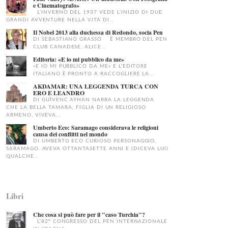
e Cinematografo»
L’INVERNO DEL 1937 VEDE L’INIZIO DI DUE
GRANDI AVVENTURE NELLA VITA DI...
Il Nobel 2013 alla duchessa di Redondo, socia Pen
DI SEBASTIANO GRASSO È MEMBRO DEL PEN
CLUB CANADESE, ALICE...
Editoria: «E io mi pubblico da me»
«E IO MI PUBBLICO DA ME» E L’EDITORE
ITALIANO È PRONTO A RACCOGLIERE LA...
AKDAMAR: UNA LEGGENDA TURCA CON
ERO E LEANDRO
DI GUÌVENC AYHAN NARRA LA LEGGENDA
CHE LA BELLA TAMARA, FIGLIA DI UN RELIGIOSO
ARMENO, VIVEVA...
Umberto Eco: Saramago considerava le religioni
causa dei conflitti nel mondo
DI UMBERTO ECO CURIOSO PERSONAGGIO,
SARAMAGO. AVEVA OTTANTASETTE ANNI E (DICEVA LUI)
QUALCHE...
Libri
Che cosa si può fare per il "caso Turchia"?
L’82° CONGRESSO DEL PEN INTERNAZIONALE