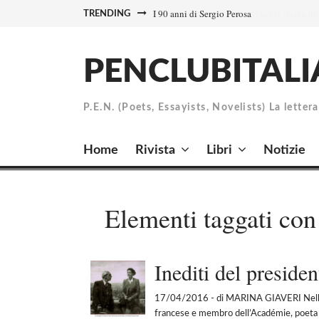
Skip
I 90 anni di Sergio Perosa
TRENDING
to
content
PENCLUBITALI
P.E.N. (Poets, Essayists, Novelists) La letter
Home
Rivista
Libri
Notizie
Elementi taggati co
Inediti del presiden
17/04/2016
- di MARINA GIAVERI Nell’E
francese e membro dell’Académie, poeta uff