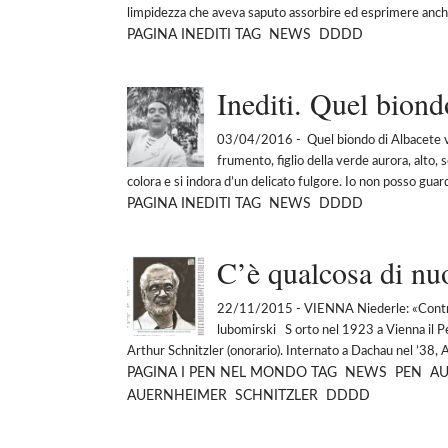
limpidezza che aveva saputo assorbire ed esprimere anche 
PAGINA
INEDITI
TAG
NEWS
DDDD
Inediti. Quel biond
03/04/2016
- Quel biondo di Albacete v
frumento, figlio della verde aurora, alto, 
colora e si indora d’un delicato fulgore. Io non posso guard
PAGINA
INEDITI
TAG
NEWS
DDDD
C’è qualcosa di nu
22/11/2015
- VIENNA Niederle: «Contrast
lubomirski S orto nel 1923 a Vienna il P
Arthur Schnitzler (onorario). Internato a Dachau nel ’38, 
PAGINA
I PEN NEL MONDO
TAG
NEWS
PEN
AU
AUERNHEIMER
SCHNITZLER
DDDD