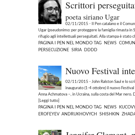
Scrittori perseguita
poeta siriano Ugar
02/11/2015
- Il Pen catalano e il Comune
Ugar (pseudonimo: per proteggere la famiglia rimasta in Sir
rifugio agli intellettuali perseguitati. Alla stampa è stato ch
PAGINA
I PEN NEL MONDO
TAG
NEWS
COMUN
PERSECUZIONE
SIRIA
DDDD
Nuovo Festival inter
02/11/2015
- John Ralston Saul e lo sc
inaugurato (1-4 ottobre) il nuovo Festival
Anna Achmatova –, in Ucraina, sulla costa del Mar nero. Due
[
Leggi tutto
]
PAGINA
I PEN NEL MONDO
TAG
NEWS
KUCOV
EROFEYEV
ANDRUKHOVYCH
SHISHKIN
ZHAD
Jennifer Clement, n