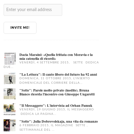
INVITE ME!
Dacia Maraini: «Quella frittata con Moravia e la
mia catenella di ricordi»
VENERDÌ, 4 SETTEMBRE 2015, SETTE DEDICA
DUE...
"La Lettura": Il canto libero del futuro ha 92 anni
DOMENICA, 11 OTTOBRE 2015, L'INSERTO
DOMENICALE DEL CORRIERE DELLA...
"Sette": Parole molto private (inedite). Bruna
Bianco ricorda l'incontro con Giuseppe Ungaretti
"Il Messaggero": L'intervista ad Orhan Pamuk
VENERDÌ, 19 GIUGNO 2015, IL MESSAGGERO
DEDICA LA PAGINA...
"Sette": Julia Dobrovolskaja, una vita da romanzo
6 FEBBRAIO 2015, IL MAGAZINE SETTE ,
SETTIMANALE DEL ...