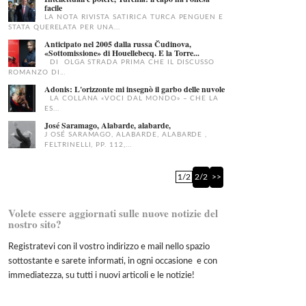
facile
LA NOTA RIVISTA SATIRICA TURCA PENGUEN E
STATA QUERELATA PER UNA...
Anticipato nel 2005 dalla russa Čudinova,
«Sottomissione» di Houellebecq. E la Torre...
DI OLGA STRADA PRIMA CHE IL DISCUSSO
ROMANZO DI...
Adonis: L'orizzonte mi insegnò il garbo delle nuvole
LA COLLANA «VOCI DAL MONDO» – CHE LA
ES...
José Saramago, Alabarde, alabarde,
J OSÉ SARAMAGO, ALABARDE, ALABARDE ,
FELTRINELLI, PP. 112,...
1/2
2/2
>>
Volete essere aggiornati sulle nuove notizie del
nostro sito?
Registratevi con il vostro indirizzo e mail nello spazio
sottostante e sarete informati, in ogni occasione e con
immediatezza, su tutti i nuovi articoli e le notizie!