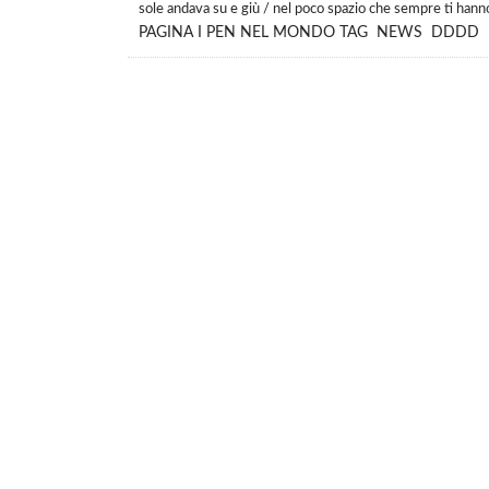
sole andava su e giù / nel poco spazio che sempre ti hanno d
PAGINA
I PEN NEL MONDO
TAG
NEWS
DDDD