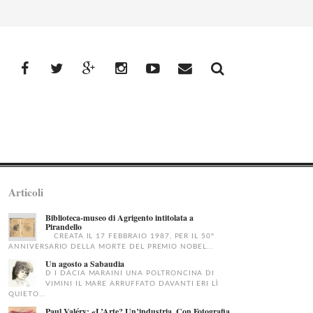
facebook
Twitter
Google+
Instagram
YouTube
Email
Articoli
Biblioteca-museo di Agrigento intitolata a
Pirandello
CREATA IL 17 FEBBRAIO 1987, PER IL 50°
ANNIVERSARIO DELLA MORTE DEL PREMIO NOBEL...
Un agosto a Sabaudia
D I DACIA MARAINI UNA POLTRONCINA DI
VIMINI IL MARE ARRUFFATO DAVANTI ERI LÌ
QUIETO...
Paul Valéry: «L’Arte? Un’industria. Con Fotografia