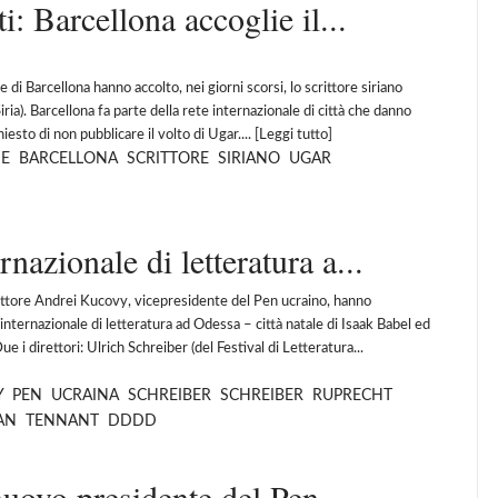
ti: Barcellona accoglie il...
 di Barcellona hanno accolto, nei giorni scorsi, lo scrittore siriano
ia). Barcellona fa parte della rete internazionale di città che danno
iesto di non pubblicare il volto di Ugar.... [
Leggi tutto
]
E
BARCELLONA
SCRITTORE
SIRIANO
UGAR
nazionale di letteratura a...
rittore Andrei Kucovy, vicepresidente del Pen ucraino, hanno
 internazionale di letteratura ad Odessa – città natale di Isaak Babel ed
 i direttori: Ulrich Schreiber (del Festival di Letteratura...
Y
PEN
UCRAINA
SCHREIBER
SCHREIBER
RUPRECHT
AN
TENNANT
DDDD
uovo presidente del Pen...