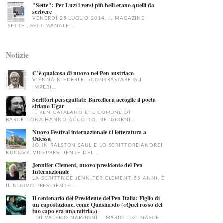
"Sette": Per Luzi i versi più belli erano quelli da
scrivere
VENERDÌ 25 LUGLIO 2014, IL MAGAZINE
SETTE , SETTIMANALE...
Notizie
C’è qualcosa di nuovo nel Pen austriaco
VIENNA NIEDERLE: «CONTRASTARE GLI
IMPERI...
Scrittori perseguitati: Barcellona accoglie il poeta
siriano Ugar
IL PEN CATALANO E IL COMUNE DI
BARCELLONA HANNO ACCOLTO, NEI GIORNI...
Nuovo Festival internazionale di letteratura a
Odessa
JOHN RALSTON SAUL E LO SCRITTORE ANDREI
KUCOVY, VICEPRESIDENTE DEL...
Jennifer Clement, nuovo presidente del Pen
Internazionale
LA SCRITTRICE JENNIFER CLEMENT, 55 ANNI, È
IL NUOVO PRESIDENTE...
Il centenario del Presidente del Pen Italia: Figlio di
un capostazione, come Quasimodo («Quel rosso del
tuo capo era una mitria»)
DI VALERIO NARDONI MARIO LUZI NASCE...