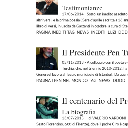
Testimonianze
17/06/2014
- Sotto: un inedito assoluto
altri versi, e la prima poesia ( Sera d’aprile ) scritta a 16
libro di versi, in uscita da Garzanti in ottobre, a cura di St
PAGINA
INEDITI
TAG
NEWS
INEDITI
LUZI
DDD
Il Presidente Pen T
05/11/2013
- A colloquio con il poeta 
Turchia, che, nel triennio 2010-2012, ha 
Günersel lavora al Teatro municipale di Istanbul. Da quan
PAGINA
I PEN NEL MONDO
TAG
NEWS
DDDD
Il centenario del Pr
La biografia
13/07/2015
- di VALERIO NARDONI Mari
Sesto Fiorentino, oggi di Firenze), dove il padre Ciro è c