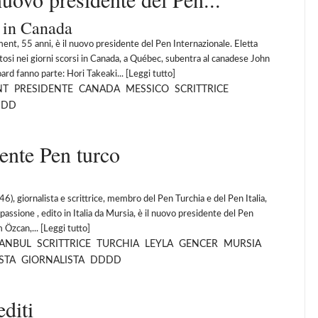
o in Canada
ment, 55 anni, è il nuovo presidente del Pen Internazionale. Eletta
tosi nei giorni scorsi in Canada, a Québec, subentra al canadese John
ard fanno parte: Hori Takeaki... [
Leggi tutto
]
NT
PRESIDENTE
CANADA
MESSICO
SCRITTRICE
DDD
ente Pen turco
6), giornalista e scrittrice, membro del Pen Turchia e del Pen Italia,
a passione , edito in Italia da Mursia, è il nuovo presidente del Pen
 Özcan,... [
Leggi tutto
]
TANBUL
SCRITTRICE
TURCHIA
LEYLA
GENCER
MURSIA
STA
GIORNALISTA
DDDD
diti