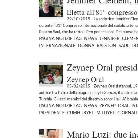
Eletta all'81° congress
29/10/2015
- La scrittrice Jennifer Cle
durante l’81° Congresso internazionale del sodalizio tenu
Ralston Saul, che ha retto il Pen per sei anni. Del nuovo bo
PAGINA
NOTIZIE
TAG
NEWS
JENNIFER
CLEME
INTERNAZIONALE
DONNA
RALSTON
SAUL
D
Zeynep Oral presid
Zeynep Oral
05/02/2015
- Zeynep Oral (Istanbul, 194
autrice fra l’altro della biografia Leyla Gencer, il canto e l
Turchia. Gli altri membri del direttivo sono: Halil Äª brahim
PAGINA
NOTIZIE
TAG
NEWS
ZEYNEP
ORAL
IS
PRESIDENTE
CUMHURYET
MILLIYET
GIORNALI
Mario Luzi: due ine