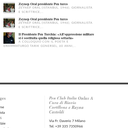
Zeynep Oral presidente Pen turco
ZEYNEP ORAL (ISTANBUL, 1946), GIORNALISTA
E SCRITTRICE,...
Zeynep Oral presidente Pen turco
ZEYNEP ORAL (ISTANBUL, 1946), GIORNALISTA
E SCRITTRICE,...
Il Presidente Pen Turchia: «All’oppressione militare
si è sostituita quella religiosa settaria»
A COLLOQUIO CON IL POETA E
DRAMMATURGO TARIK GÜNERSEL, 60 ANNI,...
ges
Pen Club Italia Onlus A
Cura di Biagio
Cartillone e Rayna
me
Castoldi
ista
ri
Via Fr. Daverio 7 Milano
izie
Tel. +39 335 7350966