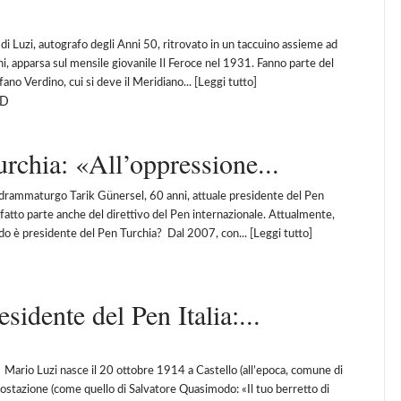
 di Luzi, autografo degli Anni 50, ritrovato in un taccuino assieme ad
 anni, apparsa sul mensile giovanile Il Feroce nel 1931. Fanno parte del
efano Verdino, cui si deve il Meridiano... [
Leggi tutto
]
D
urchia: «All’oppressione...
e drammaturgo Tarik Günersel, 60 anni, attuale presidente del Pen
fatto parte anche del direttivo del Pen internazionale. Attualmente,
do è presidente del Pen Turchia? Dal 2007, con... [
Leggi tutto
]
esidente del Pen Italia:...
o Luzi nasce il 20 ottobre 1914 a Castello (all’epoca, comune di
apostazione (come quello di Salvatore Quasimodo: «Il tuo berretto di