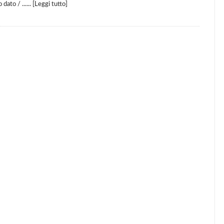
ato / ...... [
Leggi tutto
]