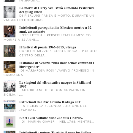
IN SPAGNA...
La morte di Harry Wu: svelò al mondo l’esistenza
dei gulag cinesi
DI PIERLUIGI PANZA È MORTO, DURANTE UN
VIAGGIO IN HONDURAS...
Intellettuali perseguitati in Messico: morire a 32
anni, assassinato
INTELLETTUALI PERSEGUITATI IN MESSICO:
MORIRE A 32 ANNI,...
Il festival di poesia 1966-2015, Struga
DA OLTRE MEZZO SECOLO STRUGA – PICCOLO
CENTRO DELLA...
Il sindaco di Venezia ritira dalle scuole comunali i
libri “gender”
DI MARIAROSA ROSI "L’AVEVO PROMESSO IN
CAMPAGNA...
Le stagioni del «Brancati»: nacque in Sicilia nel
1967
AUTORE ANCHE DI DON GIOVANNI IN
SICILIA, IL...
Patrocinati dal Pen: Premio Raduga 2011
IN SICILIA LA SECONDA EDIZIONE DEL
«RADUGA»...
E nel 1768 Voltaire disse «Je suis Charlie»
DI MARINA GIAVERI NEL 1768: MENTRE...
Intellettuali e potere, Turchia: il capo ha l'offesa