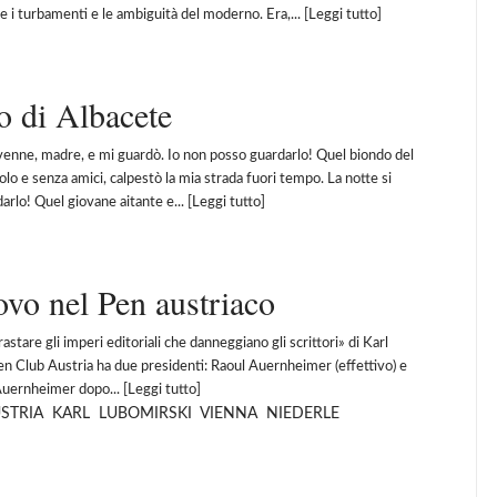
i turbamenti e le ambiguità del moderno. Era,... [
Leggi tutto
]
o di Albacete
enne, madre, e mi guardò. Io non posso guardarlo! Quel biondo del
solo e senza amici, calpestò la mia strada fuori tempo. La notte si
arlo! Quel giovane aitante e... [
Leggi tutto
]
ovo nel Pen austriaco
are gli imperi editoriali che danneggiano gli scrittori» di Karl
en Club Austria ha due presidenti: Raoul Auernheimer (effettivo) e
Auernheimer dopo... [
Leggi tutto
]
STRIA
KARL
LUBOMIRSKI
VIENNA
NIEDERLE